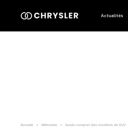
Actualités
»
»
Accueil
Véhicules
Guide complet des modèles de SUV : 