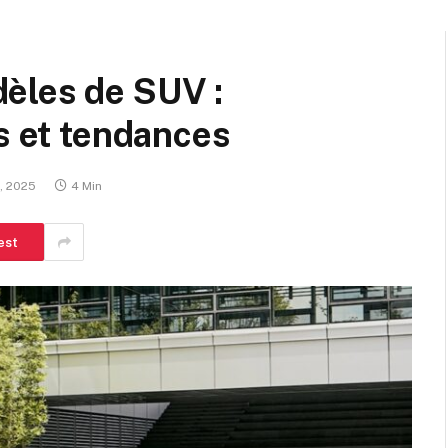
èles de SUV :
ts et tendances
, 2025
4 Min
est