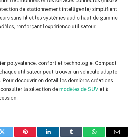
rs traditionnels et les services connectés (mise à
étection de stationnement intelligente) simplifient
rgeurs sans fil et les systèmes audio haut de gamme
les, renforçant l’expérience utilisateur.
llier polyvalence, confort et technologie. Compact
 chaque utilisateur peut trouver un véhicule adapté
. Pour découvrir en détail les dernières créations
 consulter la sélection de
modèles de SUV
et à
cession.
k
Twitter
Pinterest
LinkedIn
Tumblr
WhatsApp
E-