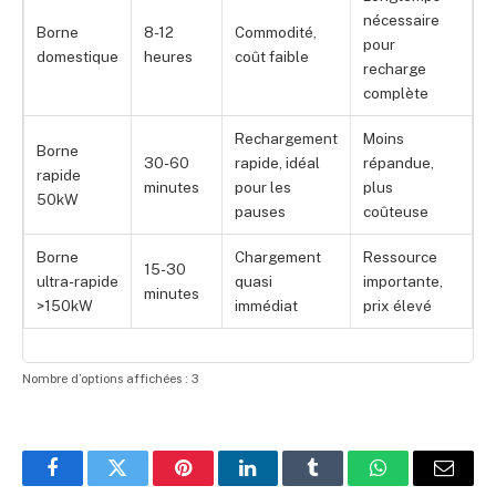
nécessaire
Borne
8-12
Commodité,
pour
domestique
heures
coût faible
recharge
complète
Rechargement
Moins
Borne
30-60
rapide, idéal
répandue,
rapide
minutes
pour les
plus
50kW
pauses
coûteuse
Borne
Chargement
Ressource
15-30
ultra-rapide
quasi
importante,
minutes
>150kW
immédiat
prix élevé
Nombre d’options affichées : 3
Facebook
Twitter
Pinterest
LinkedIn
Tumblr
WhatsApp
E-