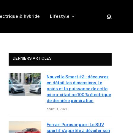
ectrique & hybride
Lifestyle
DERNIERS ARTICLES
Nouvelle Smart #2 : découvrez
en détail les dimensions, le
poids et la puissance de cette
micro-citadine 100 % électrique
de dernière génération
août 8, 2026
Ferrari Purosangue : Le SUV
sportif s’apprête à dévoiler son