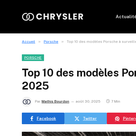
Actualit
»
»
Accueil
Porsche
Top 10 des modèles Porsche à surveill
PORSCHE
Top 10 des modèles Por
2025
Par
Mathis Bourdon
août 30, 2025
7 Min
Facebook
Twitter
Pinter