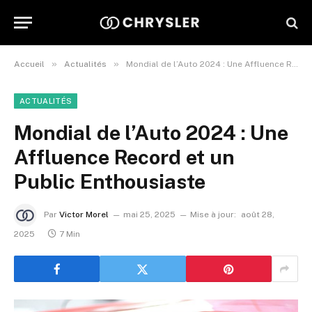
»
»
Accueil
Actualités
Mondial de l’Auto 2024 : Une Affluence Record et un Public Enthousiaste
ACTUALITÉS
Mondial de l’Auto 2024 : Une
Affluence Record et un
Public Enthousiaste
Par
Victor Morel
mai 25, 2025
Mise à jour:
août 28,
2025
7 Min