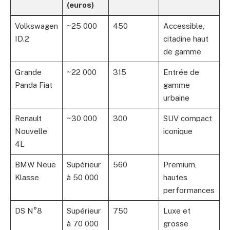
(euros)
Volkswagen
~25 000
450
Accessible,
ID.2
citadine haut
de gamme
Grande
~22 000
315
Entrée de
Panda Fiat
gamme
urbaine
Renault
~30 000
300
SUV compact
Nouvelle
iconique
4L
BMW Neue
Supérieur
560
Premium,
Klasse
à 50 000
hautes
performances
DS N°8
Supérieur
750
Luxe et
à 70 000
grosse