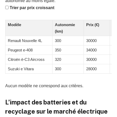
autonomie au moins égale.
Trier par prix croissant
Modèle
Autonomie
Prix (€)
Pu
(km)
(C
Renault Nouvelle 4L
300
30000
15
Peugeot e-408
350
34000
18
Citroën ë-C3 Aircross
320
30000
13
Suzuki e Vitara
300
28000
14
Aucun modèle ne correspond aux critères.
L’impact des batteries et du
recyclage sur le marché électrique