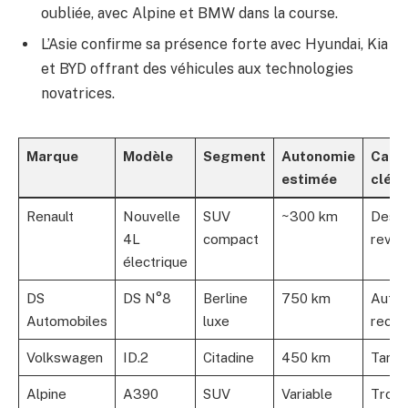
oubliée, avec Alpine et BMW dans la course.
L’Asie confirme sa présence forte avec Hyundai, Kia
et BYD offrant des véhicules aux technologies
novatrices.
Marque
Modèle
Segment
Autonomie
Carac
estimée
clé
Renault
Nouvelle
SUV
~300 km
Desig
4L
compact
revisi
électrique
DS
DS N°8
Berline
750 km
Auto
Automobiles
luxe
recor
Volkswagen
ID.2
Citadine
450 km
Tarif 
Alpine
A390
SUV
Variable
Trois