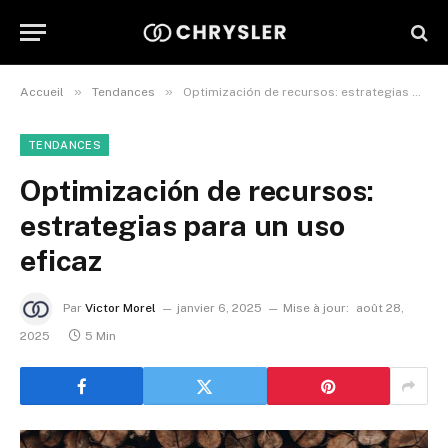
»
»
Accueil
Tendances
Optimización de recursos: estrategias para un uso eficaz
TENDANCES
Optimización de recursos:
estrategias para un uso
eficaz
Par
Victor Morel
janvier 6, 2025
Mise à jour:
août 28,
2025
5 Min