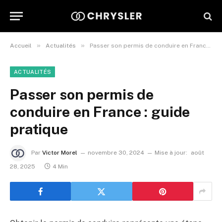
»
»
Accueil
Actualités
Passer son permis de conduire en France : guide pratique
ACTUALITÉS
Passer son permis de
conduire en France : guide
pratique
Par
Victor Morel
novembre 30, 2024
Mise à jour:
août
28, 2025
4 Min