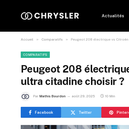
Actualités
»
»
Accueil
Comparatifs
Peugeot 208 électrique vs Citroën A
COMPARATIFS
Peugeot 208 électrique
ultra citadine choisir ?
Par
Mathis Bourdon
août 29, 2025
10 Min
Facebook
Twitter
Pinter