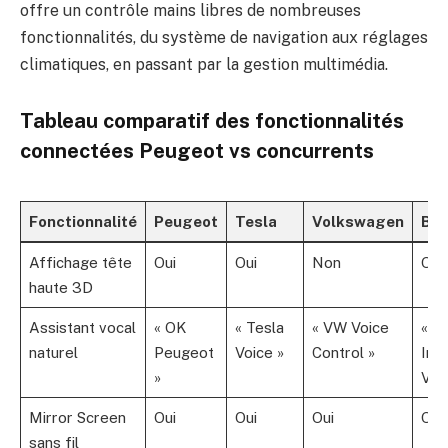
offre un contrôle mains libres de nombreuses
fonctionnalités, du système de navigation aux réglages
climatiques, en passant par la gestion multimédia.
Tableau comparatif des fonctionnalités
connectées Peugeot vs concurrents
Fonctionnalité
Peugeot
Tesla
Volkswagen
BM
Affichage tête
Oui
Oui
Non
Oui
haute 3D
Assistant vocal
« OK
« Tesla
« VW Voice
« 
naturel
Peugeot
Voice »
Control »
Inte
»
Voi
Mirror Screen
Oui
Oui
Oui
Oui
sans fil