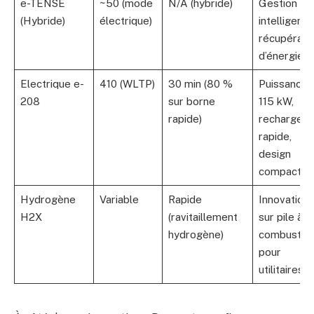
e-TENSE
~50 (mode
N/A (hybride)
Gestion
(Hybride)
électrique)
intelligente
récupérati
d’énergie
Electrique e-
410 (WLTP)
30 min (80 %
Puissance
208
sur borne
115 kW,
rapide)
recharge
rapide,
design
compact
Hydrogène
Variable
Rapide
Innovation
H2X
(ravitaillement
sur pile à
hydrogène)
combustibl
pour
utilitaires