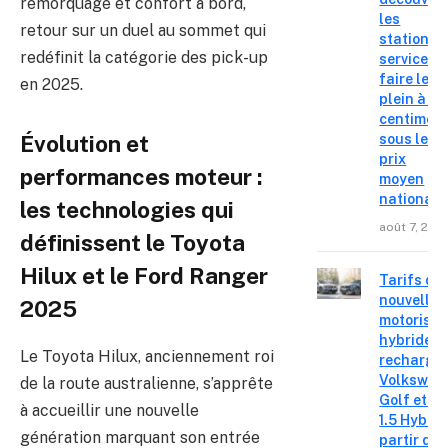
remorquage et confort à bord,
les
retour sur un duel au sommet qui
stations-
redéfinit la catégorie des pick-up
service o
faire le
en 2025.
plein à 19
centimes
sous le
Évolution et
prix
performances moteur :
moyen
national
les technologies qui
août 7, 202
définissent le Toyota
Hilux et le Ford Ranger
Tarifs de
nouvelles
2025
motorisat
hybrides 
Le Toyota Hilux, anciennement roi
recharge
Volkswag
de la route australienne, s’apprête
Golf et T
à accueillir une nouvelle
1.5 Hybrid 
génération marquant son entrée
partir de 