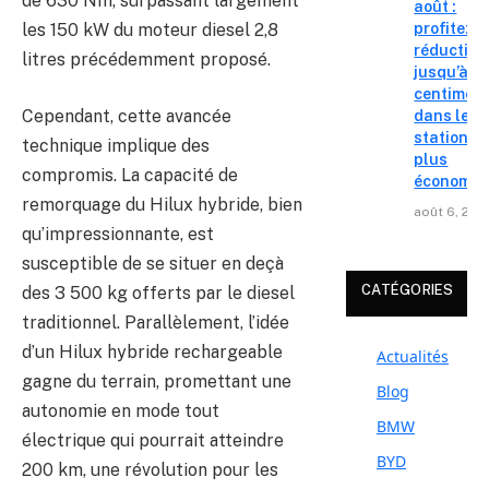
de 630 Nm, surpassant largement
août :
profitez d
les 150 kW du moteur diesel 2,8
réduction
litres précédemment proposé.
jusqu’à 15
centimes
Cependant, cette avancée
dans les
stations l
technique implique des
plus
compromis. La capacité de
économiq
remorquage du Hilux hybride, bien
août 6, 202
qu’impressionnante, est
susceptible de se situer en deçà
CATÉGORIES
des 3 500 kg offerts par le diesel
traditionnel. Parallèlement, l’idée
d’un Hilux hybride rechargeable
Actualités
gagne du terrain, promettant une
Blog
autonomie en mode tout
BMW
électrique qui pourrait atteindre
BYD
200 km, une révolution pour les