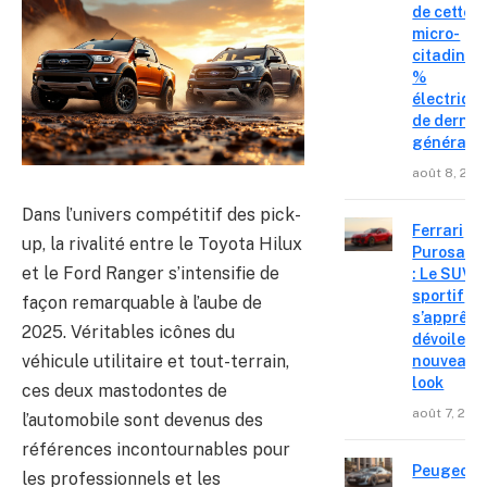
de cette
micro-
citadine 
%
électriqu
de derniè
générati
août 8, 202
Dans l’univers compétitif des pick-
Ferrari
up, la rivalité entre le Toyota Hilux
Purosang
et le Ford Ranger s’intensifie de
: Le SUV
sportif
façon remarquable à l’aube de
s’apprête
2025. Véritables icônes du
dévoiler 
véhicule utilitaire et tout-terrain,
nouveau
look
ces deux mastodontes de
août 7, 202
l’automobile sont devenus des
références incontournables pour
Peugeot 4
les professionnels et les