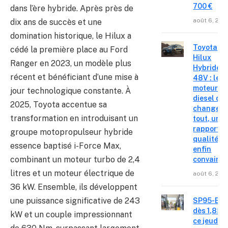
700 €
dans l’ère hybride. Après près de
août 6, 202
dix ans de succès et une
domination historique, le Hilux a
Toyota
cédé la première place au Ford
Hilux
Ranger en 2023, un modèle plus
Hybride
récent et bénéficiant d’une mise à
48V : le
moteur
jour technologique constante. À
diesel qui
2025, Toyota accentue sa
change
transformation en introduisant un
tout, un
rapport
groupe motopropulseur hybride
qualité-p
essence baptisé i-Force Max,
enfin
combinant un moteur turbo de 2,4
convainc
litres et un moteur électrique de
août 6, 202
36 kW. Ensemble, ils développent
une puissance significative de 243
SP95-E10
dès 1,85 €
kW et un couple impressionnant
ce jeudi 6