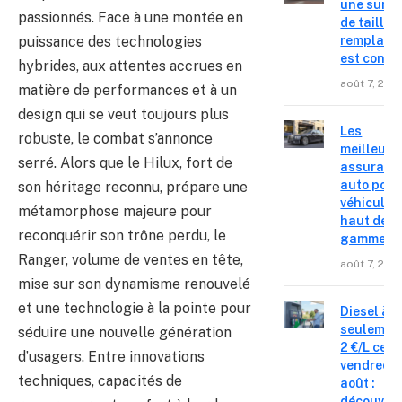
une surpr
passionnés. Face à une montée en
de taille,
puissance des technologies
remplace
est confir
hybrides, aux attentes accrues en
août 7, 202
matière de performances et à un
design qui se veut toujours plus
Les
robuste, le combat s’annonce
meilleure
serré. Alors que le Hilux, fort de
assuranc
auto pour
son héritage reconnu, prépare une
véhicules
métamorphose majeure pour
haut de
reconquérir son trône perdu, le
gamme
Ranger, volume de ventes en tête,
août 7, 202
mise sur son dynamisme renouvelé
et une technologie à la pointe pour
Diesel à
seulemen
séduire une nouvelle génération
2 €/L ce
d’usagers. Entre innovations
vendredi 
techniques, capacités de
août :
découvre