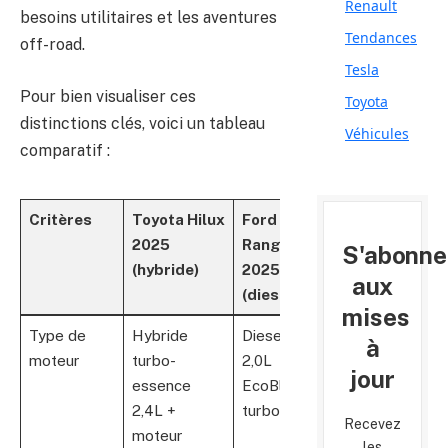
Renault
besoins utilitaires et les aventures
Tendances
off-road.
Tesla
Pour bien visualiser ces
Toyota
distinctions clés, voici un tableau
Véhicules
comparatif :
Critères
Toyota Hilux
Ford
2025
Ranger
S'abonne
(hybride)
2025
aux
(diesel)
mises
Type de
Hybride
Diesel
à
moteur
turbo-
2,0L
jour
essence
EcoBlue
2,4L +
turbo
Recevez
moteur
les