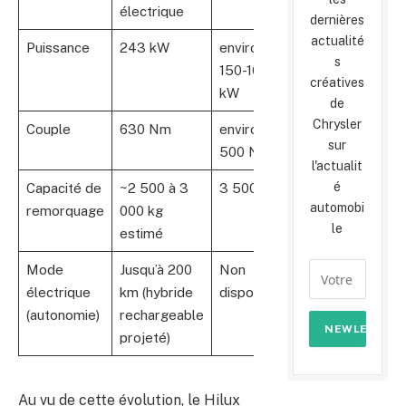
électrique
dernières
actualité
Puissance
243 kW
environ
s
150-160
créatives
kW
de
Chrysler
Couple
630 Nm
environ
sur
500 Nm
l'actualit
é
Capacité de
~2 500 à 3
3 500 kg
automobi
remorquage
000 kg
le
estimé
Mode
Jusqu’à 200
Non
électrique
km (hybride
disponible
(autonomie)
rechargeable
projeté)
Au vu de cette évolution, le Hilux