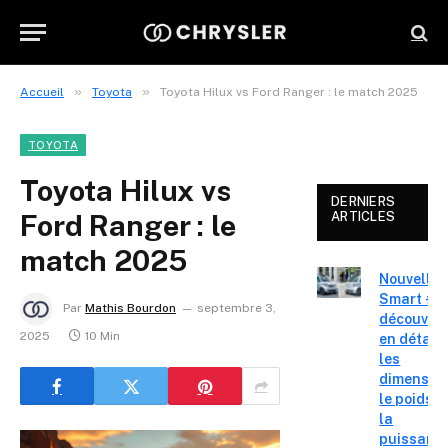
»
»
Accueil
Toyota
Toyota Hilux vs Ford Ranger : le match 2025
TOYOTA
Toyota Hilux vs
DERNIERS
Ford Ranger : le
ARTICLES
match 2025
Nouvelle
Smart #2 
Par
Mathis Bourdon
septembre 3,
découvre
2025
10 Min
en détail
les
dimension
le poids e
la
puissanc