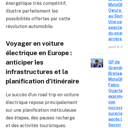
énergétique très compétitif,
MotoGP – 
Ogura réa
illustre parfaitement les
au Sprint 
possibilités offertes par cette
Une usur
révolution automobile.
spectacul
du pneu
arrière »
Voyager en voiture
août 9, 202
électrique en Europe :
anticiper les
GP de
Grande-
infrastructures et la
Bretagne
MotoGP :
planification d’itinéraire
Fabio
Quartara
Le succès d’un road trip en voiture
exprime
son
électrique repose principalement
incroyabl
sur une planification méticuleuse
surprise
des étapes, des pauses recharge
après le
Sprint
et des activités touristiques.