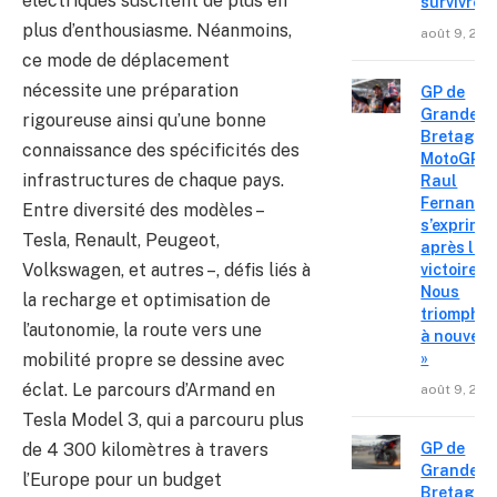
électriques suscitent de plus en
survivre »
plus d’enthousiasme. Néanmoins,
août 9, 202
ce mode de déplacement
nécessite une préparation
GP de
Grande-
rigoureuse ainsi qu’une bonne
Bretagne
connaissance des spécificités des
MotoGP :
infrastructures de chaque pays.
Raul
Fernande
Entre diversité des modèles –
s’exprime
Tesla, Renault, Peugeot,
après la
Volkswagen, et autres –, défis liés à
victoire «
Nous
la recharge et optimisation de
triompho
l’autonomie, la route vers une
à nouvea
mobilité propre se dessine avec
»
éclat. Le parcours d’Armand en
août 9, 202
Tesla Model 3, qui a parcouru plus
de 4 300 kilomètres à travers
GP de
Grande-
l’Europe pour un budget
Bretagne