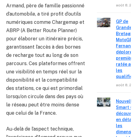
Armand, père de famille passionné
août 8, 202
d’automobile, a tiré profit d’outils
GP de
numériques comme Chargemap et
Grande-
ABRP (A Better Route Planner)
Bretagne
pour élaborer un itinéraire précis,
MotoGP : 
Fernande
garantissant l’accès à des bornes
déplore u
de recharge tout au long de son
première 
parcours. Ces plateformes offrent
ratée apr
les
une visibilité en temps réel sur la
qualifica
disponibilité et la compatibilité
août 8, 202
des stations, ce qui est primordial
lorsqu’on circule dans des pays où
Nouvelle
le réseau peut être moins dense
Smart #2 
que celui de la France.
découvre
en détail
les
Au-delà de l’aspect technique,
dimension