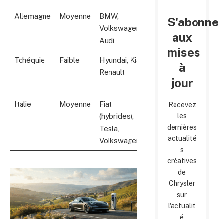
Allemagne
Moyenne
BMW,
Bornes souvent
S'abonne
Volkswagen,
compatibles
aux
Audi
CCS
mises
Tchéquie
Faible
Hyundai, Kia,
Bornes
à
Renault
majoritairement
jour
lentes
Italie
Moyenne
Fiat
Superchargeurs
Recevez
les
(hybrides),
surtout en
dernières
Tesla,
villes grandes
actualité
Volkswagen
tailles
s
créatives
de
Chrysler
sur
l'actualit
é