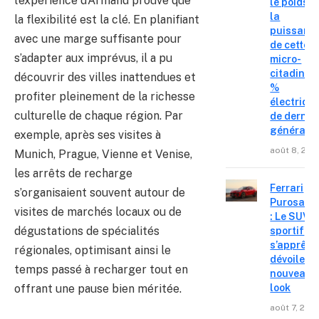
l’expérience d’Armand prouve que
le poids e
la
la flexibilité est la clé. En planifiant
puissanc
avec une marge suffisante pour
de cette
s’adapter aux imprévus, il a pu
micro-
citadine 
découvrir des villes inattendues et
%
profiter pleinement de la richesse
électriqu
culturelle de chaque région. Par
de derniè
générati
exemple, après ses visites à
août 8, 202
Munich, Prague, Vienne et Venise,
les arrêts de recharge
Ferrari
s’organisaient souvent autour de
Purosang
visites de marchés locaux ou de
: Le SUV
dégustations de spécialités
sportif
s’apprête
régionales, optimisant ainsi le
dévoiler 
temps passé à recharger tout en
nouveau
offrant une pause bien méritée.
look
août 7, 202