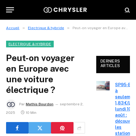
»
»
Accueil
Electrique & hybride
Peut-on voyager en Europe avec une voiture électrique ?
ELECTRIQUE & HYBRIDE
Peut-on voyager
DERNIERS
en Europe avec
ARTICLES
une voiture
SP95-E10
électrique ?
à
seulemen
1,83 €/L c
Par
Mathis Bourdon
septembre 2,
lundi 10
2025
10 Min
août :
découvre
les
stations-