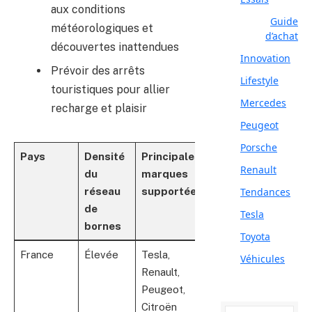
aux conditions
Guide
météorologiques et
d’achat
découvertes inattendues
Innovation
Prévoir des arrêts
Lifestyle
touristiques pour allier
Mercedes
recharge et plaisir
Peugeot
Porsche
Pays
Densité
Principales
Spécificité
Renault
du
marques
notable
Tendances
réseau
supportées
de
Tesla
bornes
Toyota
France
Élevée
Tesla,
Superchargeurs
Véhicules
Renault,
Tesla très
Peugeot,
répandus
Citroën