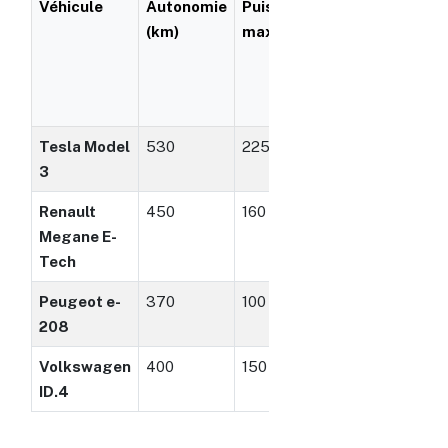
Véhicule
Autonomie
Puissance
Temps
Pri
(km)
max (kW)
de
moy
recharge
(€)
rapide
(min)
Tesla Model
530
225
30
470
3
Renault
450
160
45
370
Megane E-
Tech
Peugeot e-
370
100
60
310
208
Volkswagen
400
150
40
420
ID.4