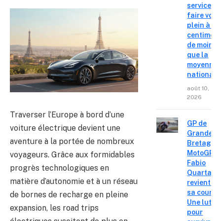
service o
faire votr
plein à 14
centimes
de moins
que la
moyenne
nationale
août 10,
2026
Traverser l’Europe à bord d’une
GP de
voiture électrique devient une
Grande-
aventure à la portée de nombreux
Bretagne
MotoGP :
voyageurs. Grâce aux formidables
Fabio
progrès technologiques en
Quartara
matière d’autonomie et à un réseau
revient su
sa course
de bornes de recharge en pleine
Une lutte
expansion, les road trips
pour