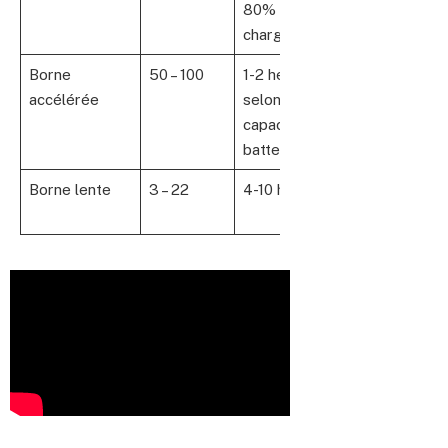
80% de
(adaptateurs
charge
disponibles)
Borne
50 – 100
1-2 heures
CCS, Type 2
accélérée
selon
capacité
batterie
Borne lente
3 – 22
4-10 heures
Type 2,
domestique