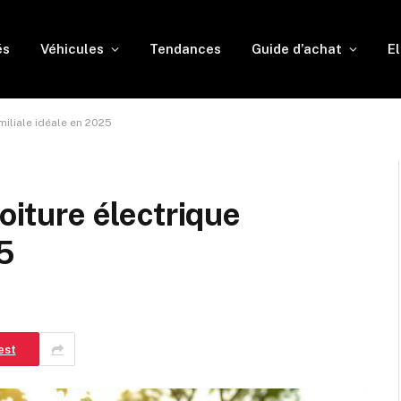
és
Véhicules
Tendances
Guide d’achat
El
miliale idéale en 2025
voiture électrique
25
est