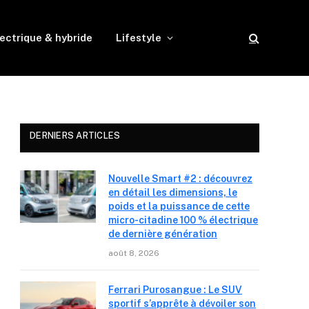
ectrique & hybride
Lifestyle
DERNIERS ARTICLES
Nouvelle Smart #2 : découvrez
en détail les dimensions, le
poids et la puissance de cette
micro-citadine 100 % électrique
de dernière génération
août 8, 2026
Ferrari Purosangue : Le SUV
sportif s’apprête à dévoiler son