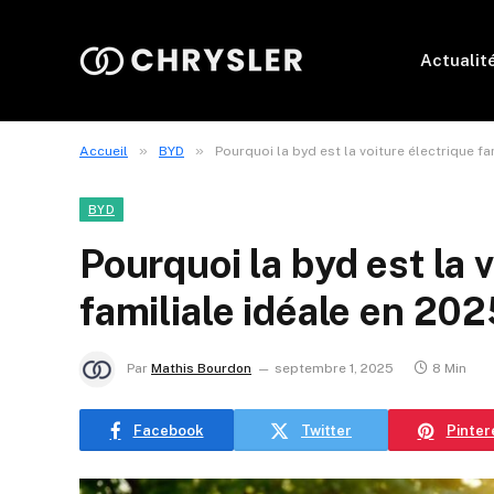
Actualit
»
»
Accueil
BYD
Pourquoi la byd est la voiture électrique fa
BYD
Pourquoi la byd est la 
familiale idéale en 20
Par
Mathis Bourdon
septembre 1, 2025
8 Min
Facebook
Twitter
Pinter