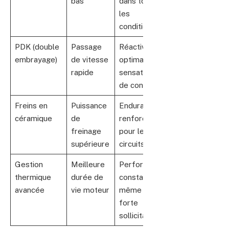
bas
dans toutes
les
conditions
PDK (double
Passage
Réactivité
embrayage)
de vitesse
optimale et
rapide
sensations
de conduite
Freins en
Puissance
Endurance
céramique
de
renforcée
freinage
pour les
supérieure
circuits
Gestion
Meilleure
Performance
thermique
durée de
constante
avancée
vie moteur
même sous
forte
sollicitation