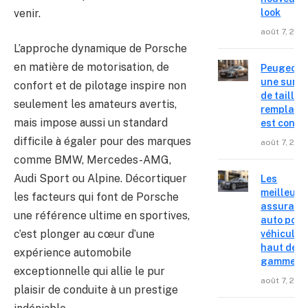
venir.
look
août 7, 202
L’approche dynamique de Porsche
en matière de motorisation, de
Peugeot 4
une surpr
confort et de pilotage inspire non
de taille,
seulement les amateurs avertis,
remplace
mais impose aussi un standard
est confir
difficile à égaler pour des marques
août 7, 202
comme BMW, Mercedes-AMG,
Audi Sport ou Alpine. Décortiquer
Les
meilleure
les facteurs qui font de Porsche
assuranc
une référence ultime en sportives,
auto pour
c’est plonger au cœur d’une
véhicules
haut de
expérience automobile
gamme
exceptionnelle qui allie le pur
août 7, 202
plaisir de conduite à un prestige