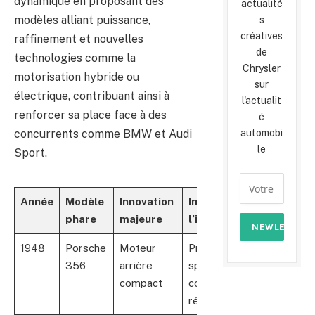
dynamique en proposant des
actualité
modèles alliant puissance,
s
créatives
raffinement et nouvelles
de
technologies comme la
Chrysler
motorisation hybride ou
sur
électrique, contribuant ainsi à
l'actualit
renforcer sa place face à des
é
concurrents comme BMW et Audi
automobi
le
Sport.
Année
Modèle
Innovation
Impact sur
phare
majeure
l’industrie
1948
Porsche
Moteur
Première
356
arrière
sportive
compact
compacte
réussie