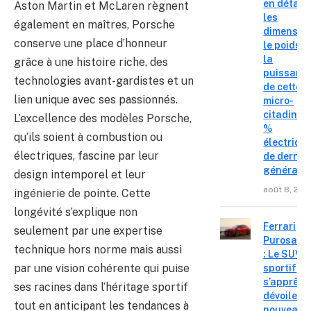
en détail
Aston Martin et McLaren règnent
les
également en maîtres, Porsche
dimension
conserve une place d’honneur
le poids e
la
grâce à une histoire riche, des
puissanc
technologies avant-gardistes et un
de cette
lien unique avec ses passionnés.
micro-
citadine 
L’excellence des modèles Porsche,
%
qu’ils soient à combustion ou
électriqu
électriques, fascine par leur
de derniè
générati
design intemporel et leur
août 8, 202
ingénierie de pointe. Cette
longévité s’explique non
Ferrari
seulement par une expertise
Purosang
technique hors norme mais aussi
: Le SUV
par une vision cohérente qui puise
sportif
s’apprête
ses racines dans l’héritage sportif
dévoiler 
tout en anticipant les tendances à
nouveau