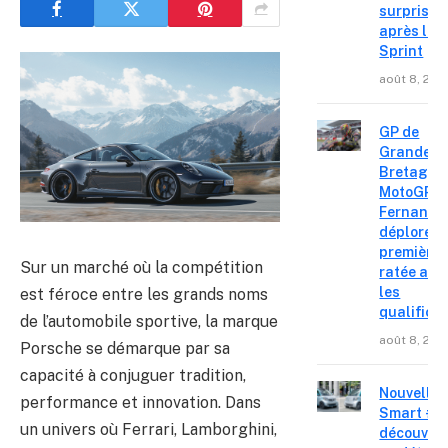
surprise
après le
Sprint
août 8, 202
GP de
Grande-
Bretagne
MotoGP : 
Fernande
déplore u
première 
Sur un marché où la compétition
ratée apr
les
est féroce entre les grands noms
qualifica
de l’automobile sportive, la marque
août 8, 202
Porsche se démarque par sa
capacité à conjuguer tradition,
Nouvelle
performance et innovation. Dans
Smart #2 
un univers où Ferrari, Lamborghini,
découvre