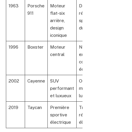
1963
Porsche
Moteur
Devenu
911
flat-six
référence des
arrière,
sportives
design
durables
iconique
1996
Boxster
Moteur
Nouvelle
central
expérience de
conduite
équilibrée
2002
Cayenne
SUV
Ouverture vers
performant
marché SUV
et luxueux
luxe
2019
Taycan
Première
Transition
sportive
réussie vers
électrique
électromobilité