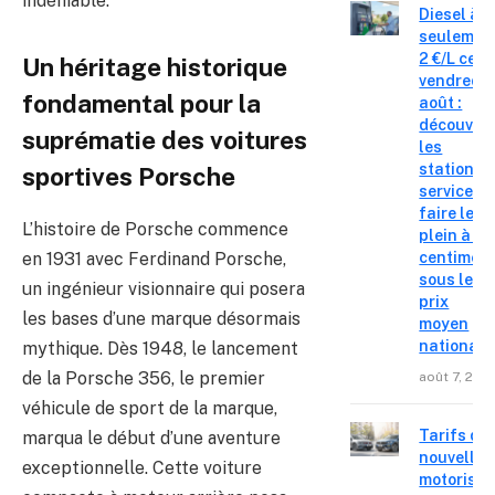
indéniable.
Diesel à
seulemen
2 €/L ce
Un héritage historique
vendredi 
fondamental pour la
août :
découvre
suprématie des voitures
les
stations-
sportives Porsche
service o
faire le
L’histoire de Porsche commence
plein à 19
en 1931 avec Ferdinand Porsche,
centimes
sous le
un ingénieur visionnaire qui posera
prix
les bases d’une marque désormais
moyen
national
mythique. Dès 1948, le lancement
de la Porsche 356, le premier
août 7, 202
véhicule de sport de la marque,
Tarifs de
marqua le début d’une aventure
nouvelles
exceptionnelle. Cette voiture
motorisat