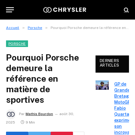
»
»
Accueil
Porsche
Pourquoi Porsche demeure la référence en matière de sportives
PORSCHE
Pourquoi Porsche
DERNIERS
demeure la
ARTICLES
référence en
GP de
matière de
Grande-
Bretagne
sportives
MotoGP :
Fabio
Quartara
Par
Mathis Bourdon
août 30,
exprime
2025
9 Min
son
incroyabl