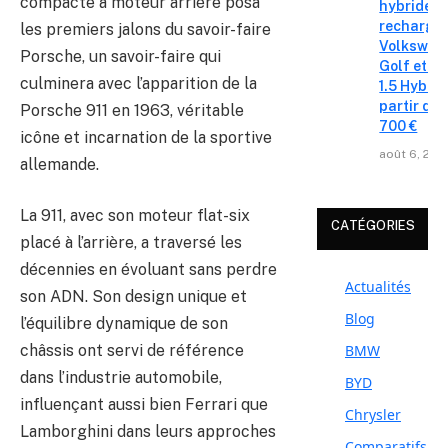
compacte à moteur arrière posa
hybrides 
recharge
les premiers jalons du savoir-faire
Volkswag
Porsche, un savoir-faire qui
Golf et T
culminera avec l’apparition de la
1.5 Hybrid 
partir de 
Porsche 911 en 1963, véritable
700 €
icône et incarnation de la sportive
août 6, 202
allemande.
La 911, avec son moteur flat-six
CATÉGORIES
placé à l’arrière, a traversé les
décennies en évoluant sans perdre
Actualités
son ADN. Son design unique et
Blog
l’équilibre dynamique de son
BMW
châssis ont servi de référence
dans l’industrie automobile,
BYD
influençant aussi bien Ferrari que
Chrysler
Lamborghini dans leurs approches
Comparatifs