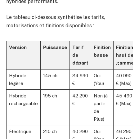
hybrides performants.
Le tableau ci-dessous synthétise les tarifs,
motorisations et finitions disponibles :
Version
Puissance
Tarif
Finition
Finition
de
basse
haut de
départ
gamme
Hybride
145 ch
34 990
Oui
40 990
légère
€
(You)
€ (Max)
Hybride
195 ch
42 290
Non (à
45 490
rechargeable
€
partir
€ (Max)
de
Plus)
Électrique
210 ch
40 290
Oui
46 290