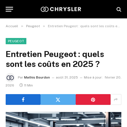
»
»
Accueil
Peugeot
Entretien Peugeot : quels sont les coûts en 2025 ?
PEUGEOT
Entretien Peugeot : quels
sont les coûts en 2025 ?
Par
Mathis Bourdon
août 31, 2025
Mise à jour:
février 20,
2026
11 Min