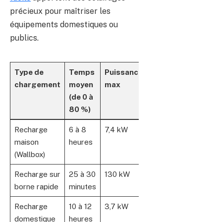
précieux pour maîtriser les
équipements domestiques ou
publics.
Type de
Temps
Puissance
chargement
moyen
max
(de 0 à
80 %)
Recharge
6 à 8
7,4 kW
maison
heures
(Wallbox)
Recharge sur
25 à 30
130 kW
borne rapide
minutes
Recharge
10 à 12
3,7 kW
domestique
heures