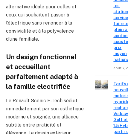
les
alternative idéale pour celles et
stations-
ceux qui souhaitent passer à
service o
l’électrique sans renoncer à la
faire le
plein à 19
convivialité et à la polyvalence
centimes
d’une familiale.
sous le
prix
moyen
Un design fonctionnel
national
et accueillant
août 7, 202
parfaitement adapté à
Tarifs de
la famille electrifiée
nouvelles
motorisat
Le Renault Scenic E-Tech séduit
hybrides 
recharge
immédiatement par son esthétique
Volkswag
moderne et soignée, une alliance
Golf et T
subtile entre praticité et
1.5 Hybrid 
partir de 
élégance. Le dessin extérieur