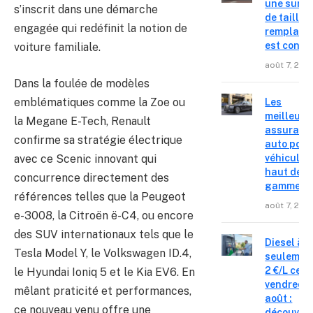
une surpr
s’inscrit dans une démarche
de taille,
engagée qui redéfinit la notion de
remplace
est confir
voiture familiale.
août 7, 202
Dans la foulée de modèles
emblématiques comme la Zoe ou
Les
meilleure
la Megane E-Tech, Renault
assuranc
confirme sa stratégie électrique
auto pour
avec ce Scenic innovant qui
véhicules
haut de
concurrence directement des
gamme
références telles que la Peugeot
août 7, 202
e-3008, la Citroën ë-C4, ou encore
des SUV internationaux tels que le
Diesel à
Tesla Model Y, le Volkswagen ID.4,
seulemen
2 €/L ce
le Hyundai Ioniq 5 et le Kia EV6. En
vendredi 
mêlant praticité et performances,
août :
ce nouveau venu offre une
découvre