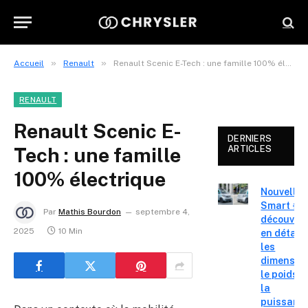
»
»
Accueil
Renault
Renault Scenic E-Tech : une famille 100% électrique
RENAULT
Renault Scenic E-
DERNIERS
Tech : une famille
ARTICLES
100% électrique
Nouvelle
Smart #2 
Par
Mathis Bourdon
septembre 4,
découvre
2025
10 Min
en détail
les
dimension
le poids e
la
puissanc