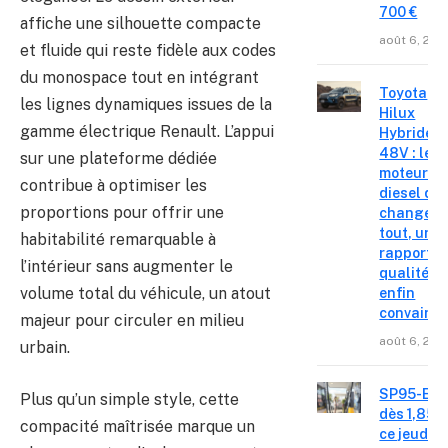
700 €
affiche une silhouette compacte
août 6, 202
et fluide qui reste fidèle aux codes
du monospace tout en intégrant
Toyota
les lignes dynamiques issues de la
Hilux
gamme électrique Renault. L’appui
Hybride
48V : le
sur une plateforme dédiée
moteur
contribue à optimiser les
diesel qui
proportions pour offrir une
change
tout, un
habitabilité remarquable à
rapport
l’intérieur sans augmenter le
qualité-p
volume total du véhicule, un atout
enfin
convainc
majeur pour circuler en milieu
août 6, 202
urbain.
SP95-E10
Plus qu’un simple style, cette
dès 1,85 €
compacité maîtrisée marque un
ce jeudi 6