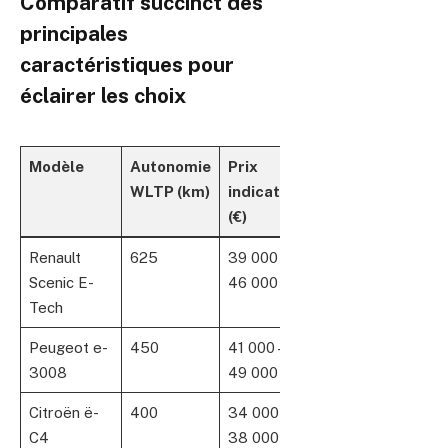
Comparatif succinct des
principales
caractéristiques pour
éclairer les choix
Modèle
Autonomie
Prix
Puissance
Nomb
WLTP (km)
indicatif
(ch)
de
(€)
place
Renault
625
39 000 –
220
5
Scenic E-
46 000
Tech
Peugeot e-
450
41 000 –
210
5
3008
49 000
Citroën ë-
400
34 000 –
136
5
C4
38 000