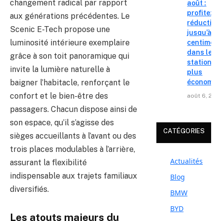
changement radical par rapport
août :
profitez d
aux générations précédentes. Le
réduction
Scenic E-Tech propose une
jusqu’à 15
luminosité intérieure exemplaire
centimes
dans les
grâce à son toit panoramique qui
stations l
invite la lumière naturelle à
plus
baigner l’habitacle, renforçant le
économiq
confort et le bien-être des
août 6, 202
passagers. Chacun dispose ainsi de
son espace, qu’il s’agisse des
CATÉGORIES
sièges accueillants à l’avant ou des
trois places modulables à l’arrière,
Actualités
assurant la flexibilité
indispensable aux trajets familiaux
Blog
diversifiés.
BMW
BYD
Les atouts majeurs du