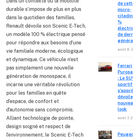
Dans un contexte où la mobilité
de cette
durable s’impose de plus en plus
micro-
citadine 
dans le quotidien des familles,
%
Renault dévoile son Scenic E-Tech,
électriqu
un modèle 100 % électrique pensé
de derniè
générati
pour répondre aux besoins d’une
août 8, 202
vie familiale moderne, écologique
et dynamique. Ce véhicule n’est
Ferrari
pas simplement une nouvelle
Purosang
génération de monospace, il
: Le SUV
incarne une véritable révolution
sportif
s’apprête
pour les familles en quête
dévoiler 
d’espace, de confort et
nouveau
d’autonomie sans compromis.
look
Alliant technologie de pointe,
août 7, 202
design soigné et respect de
l’environnement, le Scenic E-Tech
Peugeot 4