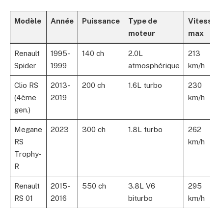
Modèle
Année
Puissance
Type de
Vitesse
moteur
max
Renault
1995-
140 ch
2.0L
213
Spider
1999
atmosphérique
km/h
Clio RS
2013-
200 ch
1.6L turbo
230
(4ème
2019
km/h
gen.)
Megane
2023
300 ch
1.8L turbo
262
RS
km/h
Trophy-
R
Renault
2015-
550 ch
3.8L V6
295
RS 01
2016
biturbo
km/h