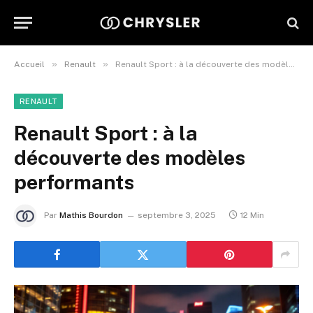
»
»
Accueil
Renault
Renault Sport : à la découverte des modèles performants
RENAULT
Renault Sport : à la
découverte des modèles
performants
Par
Mathis Bourdon
septembre 3, 2025
12 Min