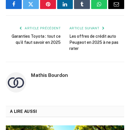
Facebook
Twitter
Pinterest
LinkedIn
Tumblr
WhatsApp
E-
mail
ARTICLE PRÉCÉDENT
ARTICLE SUIVANT
Garanties Toyota : tout ce
Les offres de crédit auto
qu’il faut savoir en 2025
Peugeot en 2025 à ne pas
rater
Mathis Bourdon
A LIRE AUSSI