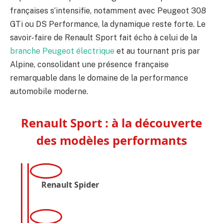
françaises s’intensifie, notamment avec Peugeot 308
GTi ou DS Performance, la dynamique reste forte. Le
savoir-faire de Renault Sport fait écho à celui de la
branche Peugeot électrique
et au tournant pris par
Alpine, consolidant une présence française
remarquable dans le domaine de la performance
automobile moderne.
Renault Sport : à la découverte
des modèles performants
1995
●
Renault Spider
Lancé en 1995, le Renault Spider est une voiture de
sport épurée, monoplace, au design minimaliste et
2000
●
destinée à la route comme à la piste. Son moteur 2.0L