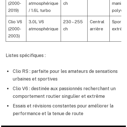
(2000-
atmosphérique
ch
maniabil
2019)
/ 1.6L turbo
polyval
Clio V6
3.0L V6
230 – 255
Central
Sportiv
(2000-
atmosphérique
ch
arrière
extrême
2003)
Listes spécifiques :
Clio RS : parfaite pour les amateurs de sensations
urbaines et sportives
Clio V6 : destinée aux passionnés recherchant un
comportement routier singulier et extrême
Essais et révisions constantes pour améliorer la
performance et la tenue de route