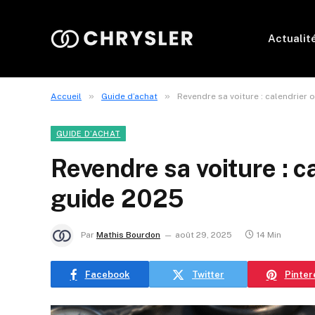
Actualit
»
»
Accueil
Guide d’achat
Revendre sa voiture : calendrier 
GUIDE D’ACHAT
Revendre sa voiture : c
guide 2025
Par
Mathis Bourdon
août 29, 2025
14 Min
Facebook
Twitter
Pinter