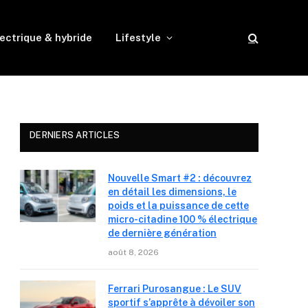
ectrique & hybride
Lifestyle
DERNIERS ARTICLES
Nouvelle Smart #2 : découvrez
en détail les dimensions, le
poids et la puissance de cette
micro-citadine 100 % électrique
de dernière génération
août 8, 2026
Ferrari Purosangue : Le SUV
sportif s’apprête à dévoiler son