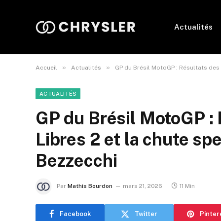
Actualités
»
»
Accueil
Actualités
GP du Brésil MotoGP : Résultats des 
ACTUALITÉS
GP du Brésil MotoGP : 
Libres 2 et la chute sp
Bezzecchi
Par
Mathis Bourdon
mars 21, 2026
11 Min
Facebook
Twitter
Pinter