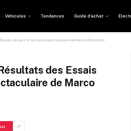
Véhicules
Tendances
Guide d’achat
Elect
Essais Libres 2 et la chute spectaculaire de Marco Bezzecchi
Résultats des Essais
ectaculaire de Marco
est