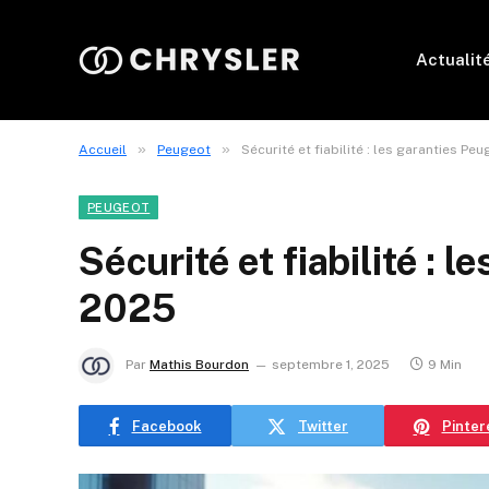
Actualit
»
»
Accueil
Peugeot
Sécurité et fiabilité : les garanties Pe
PEUGEOT
Sécurité et fiabilité : 
2025
Par
Mathis Bourdon
septembre 1, 2025
9 Min
Facebook
Twitter
Pinter