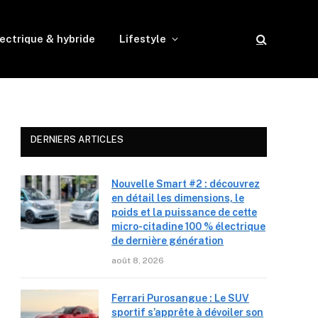
ectrique & hybride
Lifestyle
DERNIERS ARTICLES
Nouvelle Smart #2 : découvrez
en détail les dimensions, le
poids et la puissance de cette
micro-citadine 100 % électrique
de dernière génération
août 8, 2026
Ferrari Purosangue : Le SUV
sportif s’apprête à dévoiler son