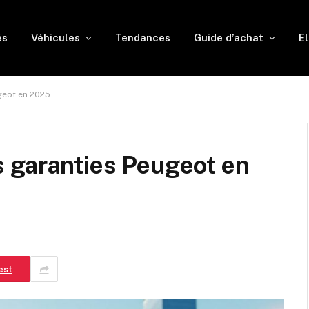
és
Véhicules
Tendances
Guide d’achat
El
ugeot en 2025
les garanties Peugeot en
est