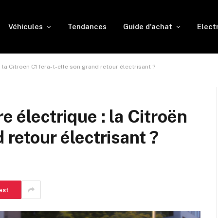
Véhicules
Tendances
Guide d’achat
Elect
 la Citroën C1 fera-t-elle son grand retour électrisant ?
e électrique : la Citroën
 retour électrisant ?
est