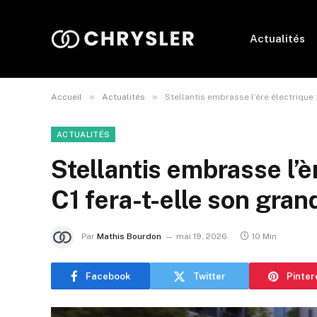
Actualités
»
»
Accueil
Actualités
Stellantis embrasse l’ère électrique :
ACTUALITÉS
Stellantis embrasse l’èr
C1 fera-t-elle son grand
Par
Mathis Bourdon
mai 19, 2026
10 Min
Facebook
Twitter
Pinter