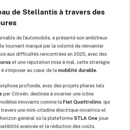
u de Stellantis à travers des
eures
urnable de l’automobile, a présenté son ambitieux
e tournant marqué par la volonté de réinventer
e aux difficultés rencontrées en 2025, avec des
euros
et une réputation mise à mal, cette stratégie
t à s’imposer au cœur de la
mobilité durable
.
morphose profonde, avec des projets phares tels
e
par Citroën, destinée à incarner une icône
s modèles innovants comme la
Fiat Quattrolino
, qui
 travers une mini-citadine électrique novatrice et
n horizon général où la plateforme
STLA One
joue
patibilité avancée et la réduction des coûts.