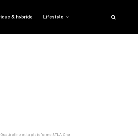
rique & hybride
Lifestyle
t Quattrolino et la plateforme STLA One