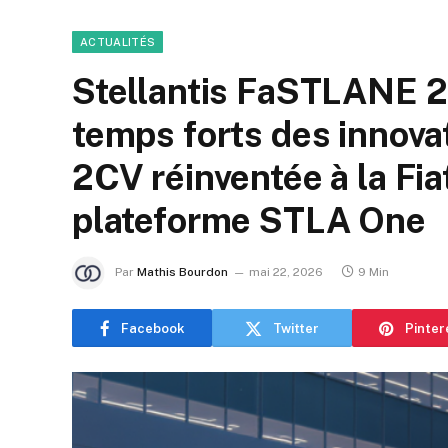
ACTUALITÉS
Stellantis FaSTLANE 2
temps forts des innovat
2CV réinventée à la Fiat
plateforme STLA One
Par
Mathis Bourdon
mai 22, 2026
9 Min
Facebook
Twitter
Pinter