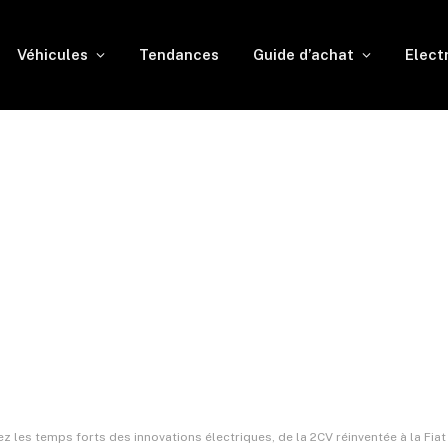
Véhicules
Tendances
Guide d’achat
Elect
 les temps forts des innovations électriques, de la 2CV réinventée à la Fia