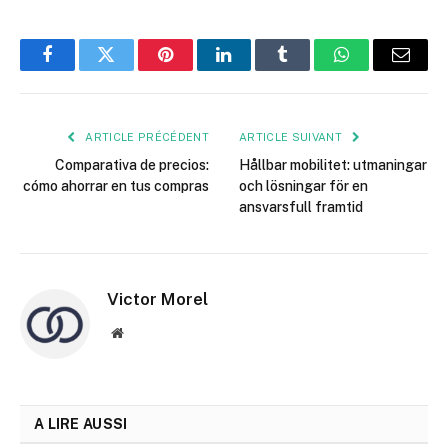
Facebook
Twitter
Pinterest
LinkedIn
Tumblr
WhatsApp
E-
mail
ARTICLE PRÉCÉDENT
ARTICLE SUIVANT
Comparativa de precios:
Hållbar mobilitet: utmaningar
cómo ahorrar en tus compras
och lösningar för en
ansvarsfull framtid
Victor Morel
Site
web
A LIRE AUSSI