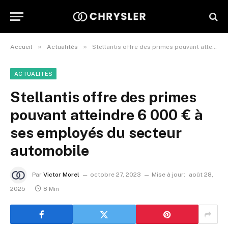
»
»
Accueil
Actualités
Stellantis offre des primes pouvant atteindre 6 000 € à ses employés du secteur automobile
ACTUALITÉS
Stellantis offre des primes
pouvant atteindre 6 000 € à
ses employés du secteur
automobile
Par
Victor Morel
octobre 27, 2023
Mise à jour:
août 28,
2025
8 Min