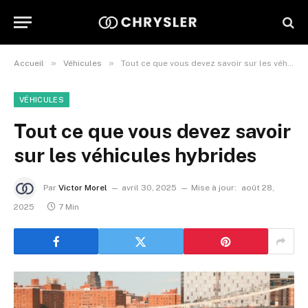
»
»
Accueil
Véhicules
Tout ce que vous devez savoir sur les véhicules hybrides
VÉHICULES
Tout ce que vous devez savoir
sur les véhicules hybrides
Par
Victor Morel
avril 30, 2025
Mise à jour:
août 28,
2025
7 Min