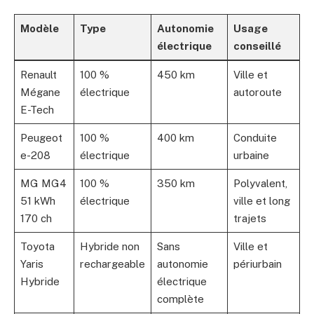
Modèle
Type
Autonomie
Usage
électrique
conseillé
Renault
100 %
450 km
Ville et
Mégane
électrique
autoroute
E-Tech
Peugeot
100 %
400 km
Conduite
e-208
électrique
urbaine
MG MG4
100 %
350 km
Polyvalent,
51 kWh
électrique
ville et long
170 ch
trajets
Toyota
Hybride non
Sans
Ville et
Yaris
rechargeable
autonomie
périurbain
Hybride
électrique
complète