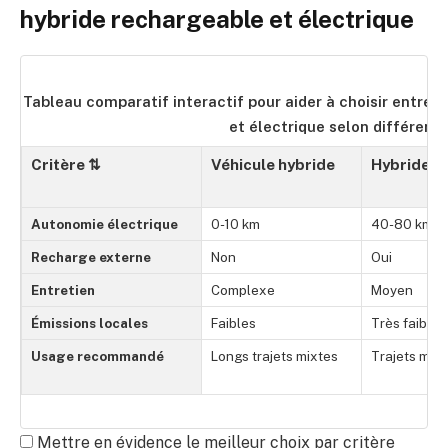
hybride rechargeable et électrique
Tableau comparatif interactif pour aider à choisir entre 
et électrique selon différents
Critère
⇅
Véhicule hybride
Hybride r
Autonomie électrique
0-10 km
40-80 km
Recharge externe
Non
Oui
Entretien
Complexe
Moyen
Émissions locales
Faibles
Très faibles
Usage recommandé
Longs trajets mixtes
Trajets mixt
Mettre en évidence le meilleur choix par critère