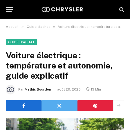
»
»
Accueil
Guide d’achat
Voiture électrique : température et autonomie, guide explicatif
GUIDE D’ACHAT
Voiture électrique :
température et autonomie,
guide explicatif
Par
Mathis Bourdon
août 29, 2025
13 Min