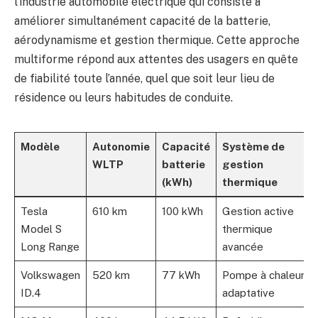
l’industrie automobile électrique qui consiste à
améliorer simultanément capacité de la batterie,
aérodynamisme et gestion thermique. Cette approche
multiforme répond aux attentes des usagers en quête
de fiabilité toute l’année, quel que soit leur lieu de
résidence ou leurs habitudes de conduite.
Modèle
Autonomie
Capacité
Système de
WLTP
batterie
gestion
(kWh)
thermique
Tesla
610 km
100 kWh
Gestion active
Model S
thermique
Long Range
avancée
Volkswagen
520 km
77 kWh
Pompe à chaleur
ID.4
adaptative