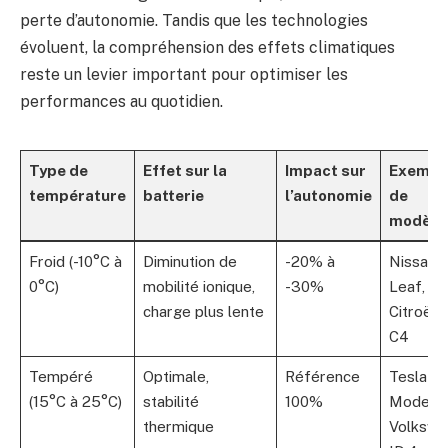
perte d’autonomie. Tandis que les technologies
évoluent, la compréhension des effets climatiques
reste un levier important pour optimiser les
performances au quotidien.
Type de
Effet sur la
Impact sur
Exempl
température
batterie
l’autonomie
de
modèle
Froid (-10°C à
Diminution de
-20% à
Nissan
0°C)
mobilité ionique,
-30%
Leaf,
charge plus lente
Citroën 
C4
Tempéré
Optimale,
Référence
Tesla
(15°C à 25°C)
stabilité
100%
Model S
thermique
Volkswa