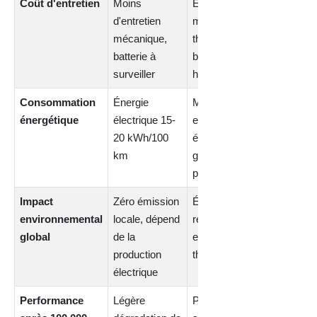
Coût d'entretien
Moins
Entretien
d'entretien
moteur
mécanique,
thermique +
batterie à
batterie
surveiller
hybride
Consommation
Énergie
Mélange
énergétique
électrique 15-
essence +
20 kWh/100
électrique,
km
généralement
plus élevée
Impact
Zéro émission
Émissions
environnemental
locale, dépend
réduites mais
global
de la
existantes en
production
thermique
électrique
Performance
Légère
Performance