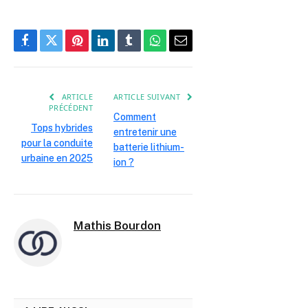
Tableau comparatif interactif entre voiture
électrique et voiture hybride après 100 000 km
Facebook
Twitter
Pinterest
LinkedIn
Tumblr
WhatsApp
E-
mail
ARTICLE
ARTICLE SUIVANT
PRÉCÉDENT
Comment
Tops hybrides
entretenir une
pour la conduite
batterie lithium-
urbaine en 2025
ion ?
Mathis Bourdon