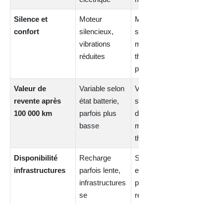
Silence et
Moteur
Moins
confort
silencieux,
silencieuse,
vibrations
moteur
réduites
thermique
présent
Valeur de
Variable selon
Valeur plus
revente après
état batterie,
stable mais
100 000 km
parfois plus
dépend
basse
moteur
thermique
Disponibilité
Recharge
Stations
infrastructures
parfois lente,
essence
infrastructures
partout,
se
recharge
développent
hybride
possible