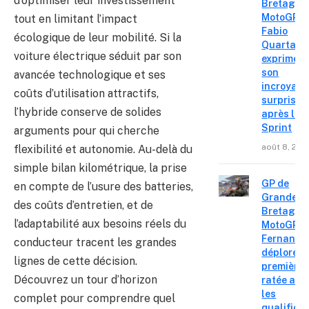
d’optimiser leur investissement
Bretagne
MotoGP :
tout en limitant l’impact
Fabio
écologique de leur mobilité. Si la
Quartara
voiture électrique séduit par son
exprime
son
avancée technologique et ses
incroyabl
coûts d’utilisation attractifs,
surprise
l’hybride conserve de solides
après le
Sprint
arguments pour qui cherche
août 8, 202
flexibilité et autonomie. Au-delà du
simple bilan kilométrique, la prise
GP de
en compte de l’usure des batteries,
Grande-
des coûts d’entretien, et de
Bretagne
l’adaptabilité aux besoins réels du
MotoGP : 
Fernande
conducteur tracent les grandes
déplore u
lignes de cette décision.
première 
Découvrez un tour d’horizon
ratée apr
les
complet pour comprendre quel
qualifica