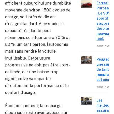
affichent aujourd’hui une durabilité
Ferrari
Purosang
moyenne d’environ 1 500 cycles de
: Le SUV
charge, soit près de dix ans
sportif
s’apprête
d’usage standard. À ce stade, la
dévoiler 
capacité résiduelle peut
nouveau
néanmoins se situer entre 70 % et
look
80 %, limitant parfois l’autonomie
août 7, 202
mais sans rendre la voiture
inutilisable. Cette usure
Peugeot 4
une surpr
progressive ne doit pas être sous-
de taille,
estimée, car une baisse trop
remplace
significative va impacter
est confir
directement la performance et le
août 7, 202
confort d’usage.
Les
Économiquement, la recharge
meilleure
assuranc
électrique reste avantageuse sur