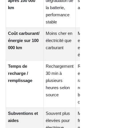
après 100 000
dégradation de
stable grâce
km
la batterie,
au thermique
performance
stable
Coût carburant/
Moins cher en
Moyenne
énergie sur 100
électricité que
entre
000 km
carburant
essence et
électricité
Temps de
Rechargement
Remplissage
recharge /
30 min à
essence
remplissage
plusieurs
rapide,
heures selon
recharge
source
batterie
courte
Subventions et
Souvent plus
Moins
aides
élevées pour
fréquentes ou
électrique
moindres