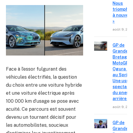
Nous
triompho
à nouvea
»
août 9, 202
GP de
Grande-
Bretagne
MotoGP – 
Face à l’essor fulgurant des
Ogura réa
au Sprint 
véhicules électrifiés, la question
Une usur
du choix entre une voiture hybride
spectacul
et une voiture électrique après
du pneu
arrière »
100 000 km d’usage se pose avec
août 9, 202
acuité. Ce parcours est souvent
devenu un tournant décisif pour
GP de
les automobilistes, soucieux
Grande-