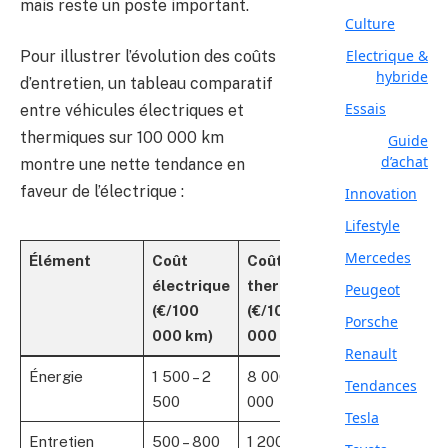
mais reste un poste important.
Culture
Electrique &
Pour illustrer l’évolution des coûts
hybride
d’entretien, un tableau comparatif
Essais
entre véhicules électriques et
thermiques sur 100 000 km
Guide
d’achat
montre une nette tendance en
faveur de l’électrique :
Innovation
Lifestyle
Mercedes
Élément
Coût
Coût
électrique
thermique
Peugeot
(€/100
(€/100
Porsche
000 km)
000 km)
Renault
Énergie
1 500 – 2
8 000 – 10
Tendances
500
000
Tesla
Entretien
500 – 800
1 200 – 2