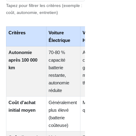
Tapez pour filtrer les critères (exemple :
coût, autonomie, entretien)
Critères
Voiture
Voiture
Électrique
Hybride
Autonomie
70-80 %
Autonomie
après 100 000
capacité
complète
km
batterie
grâce au
restante,
moteur
autonomie
thermique
réduite
Coût d'achat
Généralement
Moins élevé
initial moyen
plus élevé
qu'électrique
(batterie
coûteuse)