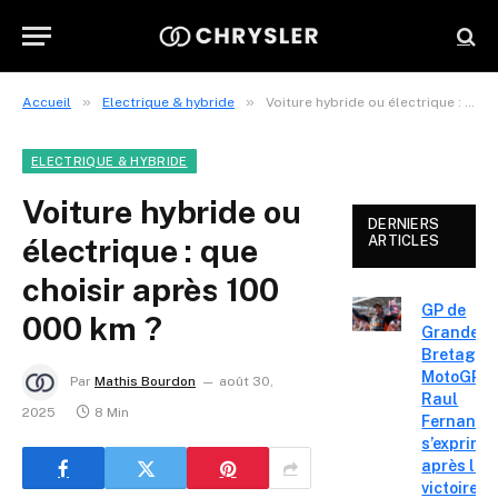
»
»
Accueil
Electrique & hybride
Voiture hybride ou électrique : que choisir après 100 000 km ?
ELECTRIQUE & HYBRIDE
Voiture hybride ou
DERNIERS
électrique : que
ARTICLES
choisir après 100
GP de
000 km ?
Grande-
Bretagne
MotoGP :
Par
Mathis Bourdon
août 30,
Raul
2025
8 Min
Fernande
s’exprime
après la
victoire «