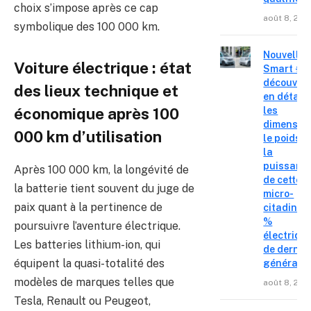
choix s’impose après ce cap
août 8, 202
symbolique des 100 000 km.
Nouvelle
Voiture électrique : état
Smart #2 
découvre
des lieux technique et
en détail
les
économique après 100
dimension
000 km d’utilisation
le poids e
la
puissanc
Après 100 000 km, la longévité de
de cette
la batterie tient souvent du juge de
micro-
paix quant à la pertinence de
citadine 
%
poursuivre l’aventure électrique.
électriqu
Les batteries lithium-ion, qui
de derniè
équipent la quasi-totalité des
générati
modèles de marques telles que
août 8, 202
Tesla, Renault ou Peugeot,