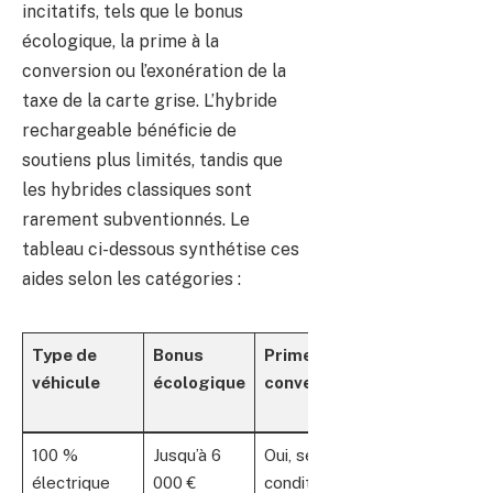
incitatifs, tels que le bonus
écologique, la prime à la
conversion ou l’exonération de la
taxe de la carte grise. L’hybride
rechargeable bénéficie de
soutiens plus limités, tandis que
les hybrides classiques sont
rarement subventionnés. Le
tableau ci-dessous synthétise ces
aides selon les catégories :
Type de
Bonus
Prime à la
Exonération
véhicule
écologique
conversion
taxe carte
grise
100 %
Jusqu’à 6
Oui, selon
Oui (selon
électrique
000 €
conditions
région)