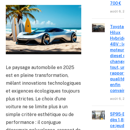
700 €
août 6, 202
Toyota
Hilux
Hybride
48V : le
moteur
diesel qui
change
Le paysage automobile en 2025
tout, un
rapport
est en pleine transformation,
qualité-p
mêlant innovations technologiques
enfin
et exigences écologiques toujours
convainc
plus strictes. Le choix d’une
août 6, 202
voiture ne se limite plus à un
simple critère esthétique ou de
SP95-E10
dès 1,85 €
performance : il conjugue
ce jeudi 6