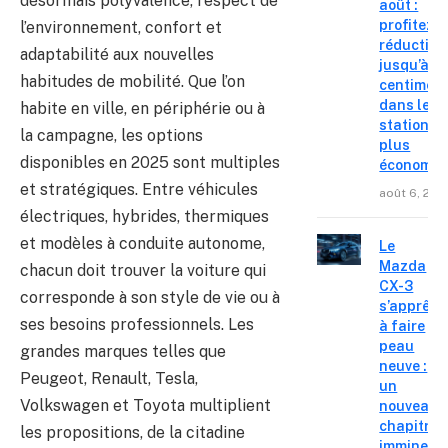
désormais polyvalence, respect de
août :
profitez d
l’environnement, confort et
réduction
adaptabilité aux nouvelles
jusqu’à 15
habitudes de mobilité. Que l’on
centimes
dans les
habite en ville, en périphérie ou à
stations l
la campagne, les options
plus
disponibles en 2025 sont multiples
économiq
et stratégiques. Entre véhicules
août 6, 202
électriques, hybrides, thermiques
et modèles à conduite autonome,
Le
Mazda
chacun doit trouver la voiture qui
CX-3
corresponde à son style de vie ou à
s’apprête
ses besoins professionnels. Les
à faire
peau
grandes marques telles que
neuve :
Peugeot, Renault, Tesla,
un
Volkswagen et Toyota multiplient
nouveau
chapitre
les propositions, de la citadine
imminent