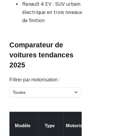
Renault 4 EV : SUV urbain
électrique en trois niveaux
de finition
Comparateur de
voitures tendances
2025
Filtrer par motorisation :
Pr
Autonomie
Modèle
Type
Motorisation
indi
(km)
(€