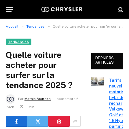
»
»
Accueil
Tendances
Quelle voiture acheter pour surfer sur la tendance 2025 ?
TENDANCES
Quelle voiture
DERNIERS
acheter pour
ARTICLES
surfer sur la
Tarifs de
tendance 2025 ?
nouvelles
motorisat
hybrides 
Par
Mathis Bourdon
septembre 6,
recharge
2025
12 Min
Volkswag
Golf et T
1.5 Hybrid 
partir de 