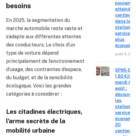
pouvant
besoins
atteindre 
centimes
En 2025, la segmentation du
dans les
stations-
marché automobile reste vaste et
service le
s’adapte aux différentes attentes
plus
des conducteurs. Le choix d’un
économiq
type de voiture dépend
août 5, 202
principalement de l’environnement
d’usage, des contraintes d’espace,
SP95-E10
1,82 €/L c
du budget, et de la sensibilité
mardi 4
écologique. Voici les grandes
août :
catégories à considérer :
découvre
les
stations-
Les citadines électriques,
service o
économis
l’arme secrète de la
20
mobilité urbaine
centimes