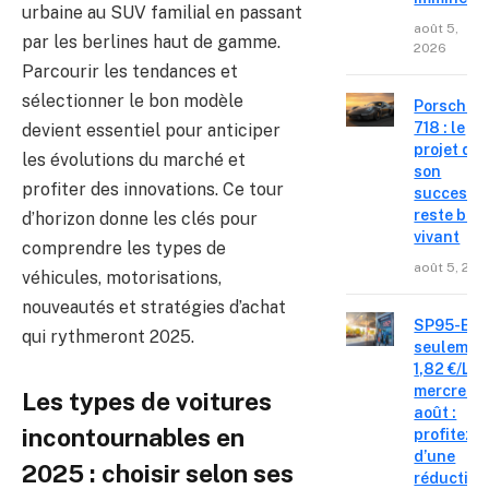
urbaine au SUV familial en passant
août 5,
par les berlines haut de gamme.
2026
Parcourir les tendances et
sélectionner le bon modèle
Porsche
718 : le
devient essentiel pour anticiper
projet de
les évolutions du marché et
son
profiter des innovations. Ce tour
successe
reste bie
d’horizon donne les clés pour
vivant
comprendre les types de
août 5, 202
véhicules, motorisations,
nouveautés et stratégies d’achat
SP95-E10
qui rythmeront 2025.
seulemen
1,82 €/L c
mercredi 
Les types de voitures
août :
incontournables en
profitez
d’une
2025 : choisir selon ses
réduction