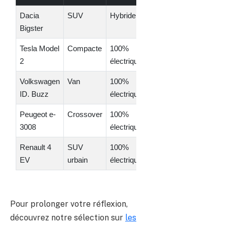
Dacia
SUV
Hybride
500
25,
Bigster
30
Tesla Model
Compacte
100%
400
30,
2
électrique
35
Volkswagen
Van
100%
420
45,
ID. Buzz
électrique
55
Peugeot e-
Crossover
100%
450
40,
3008
électrique
45
Renault 4
SUV
100%
350
28,
EV
urbain
électrique
33
Tableau comparatif des modèles de voiture pour surfer sur 
Pour prolonger votre réflexion,
découvrez notre sélection sur
les