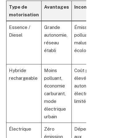
Type de
Avantages
Inconvénients
Exemples
motorisation
Essence /
Grande
Émissions
Mitsubishi
Diesel
autonomie,
polluantes,
Colt,
réseau
malus
Mazda 3,
établi
écologique
Peugeot
408
Hybride
Moins
Coût plus
Toyota
rechargeable
polluant,
élevé,
Yaris,
économie
autonomie
Citroën
carburant,
électrique
C5
mode
limitée
Aircross,
électrique
BMW X5
urbain
Hybrid
Électrique
Zéro
Dépendance
Tesla
émission,
aux
Model 2,