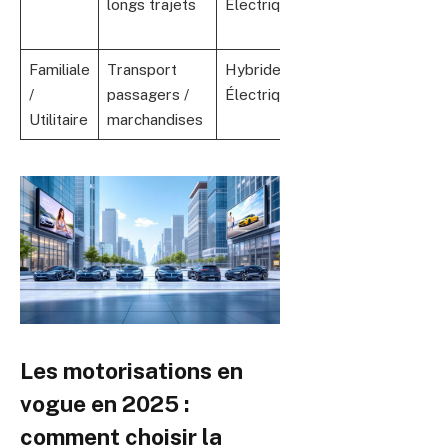
longs trajets
Électrique
technologies
avancées
Familiale
Transport
Hybride /
Volume,
/
passagers /
Électrique
modularité,
Utilitaire
marchandises
fiabilité
Les motorisations en
vogue en 2025 :
comment choisir la