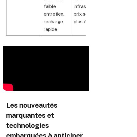
faible
infrastructures,
Renault 5
entretien,
prix souvent
E-Tech,
recharge
plus élevé
Peugeot
rapide
e-3008
Les nouveautés
marquantes et
technologies
embarquées à anticiper