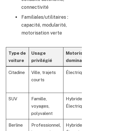
connectivité
Familiales/utilitaires :
capacité, modularité,
motorisation verte
Type de
Usage
Motorisation
Avantages
voiture
privilégié
dominante
clés
Citadine
Ville, trajets
Électrique
Compacte,
courts
économique,
écologique
SUV
Famille,
Hybride /
Spacieux,
voyages,
Électrique
confortable,
polyvalent
visibilité
Berline
Professionnel,
Hybride /
Confort,