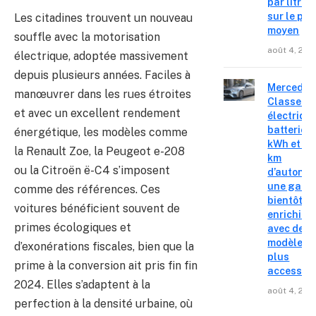
par litre
sur le pri
Les citadines trouvent un nouveau
moyen
souffle avec la motorisation
août 4, 202
électrique, adoptée massivement
depuis plusieurs années. Faciles à
Mercedes
manœuvrer dans les rues étroites
Classe C
et avec un excellent rendement
électrique
batterie 
énergétique, les modèles comme
kWh et 8
la Renault Zoe, la Peugeot e-208
km
ou la Citroën ë-C4 s’imposent
d’autonom
une gam
comme des références. Ces
bientôt
voitures bénéficient souvent de
enrichie
primes écologiques et
avec des
modèles
d’exonérations fiscales, bien que la
plus
prime à la conversion ait pris fin fin
accessibl
2024. Elles s’adaptent à la
août 4, 202
perfection à la densité urbaine, où