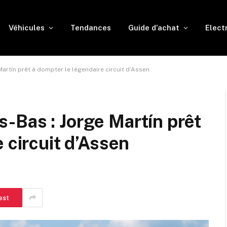
Véhicules
Tendances
Guide d’achat
Elect
artín prêt à dompter le légendaire circuit d’Assen
-Bas : Jorge Martín prêt
 circuit d’Assen
est