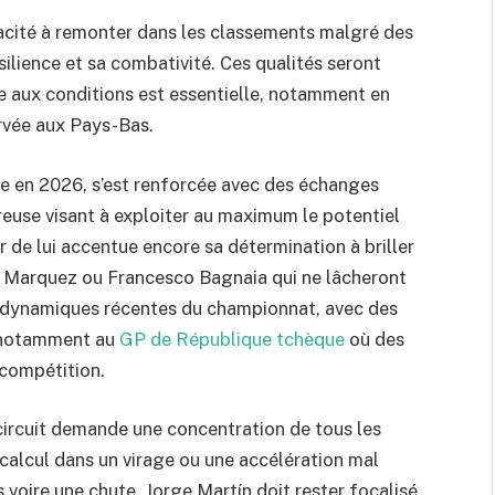
acité à remonter dans les classements malgré des
ésilience et sa combativité. Ces qualités seront
ide aux conditions est essentielle, notamment en
vée aux Pays-Bas.
te en 2026, s’est renforcée avec des échanges
reuse visant à exploiter au maximum le potentiel
 de lui accentue encore sa détermination à briller
c Marquez ou Francesco Bagnaia qui ne lâcheront
les dynamiques récentes du championnat, avec des
 notamment au
GP de République tchèque
où des
 compétition.
 circuit demande une concentration de tous les
 calcul dans un virage ou une accélération mal
voire une chute. Jorge Martín doit rester focalisé