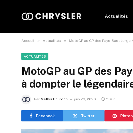
Actualités
»
»
Accueil
Actualités
MotoGP au GP des Pays-Bas : Jorge M
ACTUALITÉS
MotoGP au GP des Pays
à dompter le légendaire
Par
Mathis Bourdon
juin 23, 2026
11 Min
Facebook
Twitter
Pinter