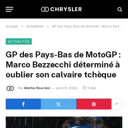
»
»
Accueil
Actualités
GP des Pays-Bas de MotoGP : Marco Bezzecchi déterminé à oublier son calvaire tchèque
ACTUALITÉS
GP des Pays-Bas de MotoGP :
Marco Bezzecchi déterminé à
oublier son calvaire tchèque
Par
Mathis Bourdon
juin 23, 2026
11 Min