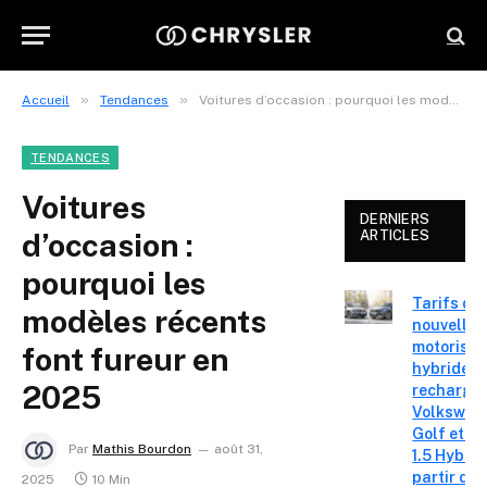
»
»
Accueil
Tendances
Voitures d’occasion : pourquoi les modèles récents font fureur en 2025
TENDANCES
Voitures
DERNIERS
d’occasion :
ARTICLES
pourquoi les
Tarifs de
modèles récents
nouvelles
motorisat
font fureur en
hybrides 
2025
recharge
Volkswag
Golf et T
Par
Mathis Bourdon
août 31,
1.5 Hybrid 
partir de 
2025
10 Min