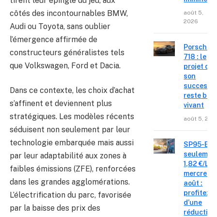
tirent leur épingle du jeu, aux
côtés des incontournables BMW,
août 5,
2026
Audi ou Toyota, sans oublier
l’émergence affirmée de
Porsche
constructeurs généralistes tels
718 : le
que Volkswagen, Ford et Dacia.
projet de
son
successe
Dans ce contexte, les choix d’achat
reste bie
s’affinent et deviennent plus
vivant
stratégiques. Les modèles récents
août 5, 202
séduisent non seulement par leur
technologie embarquée mais aussi
SP95-E10
seulemen
par leur adaptabilité aux zones à
1,82 €/L c
faibles émissions (ZFE), renforcées
mercredi 
dans les grandes agglomérations.
août :
profitez
L’électrification du parc, favorisée
d’une
par la baisse des prix des
réduction