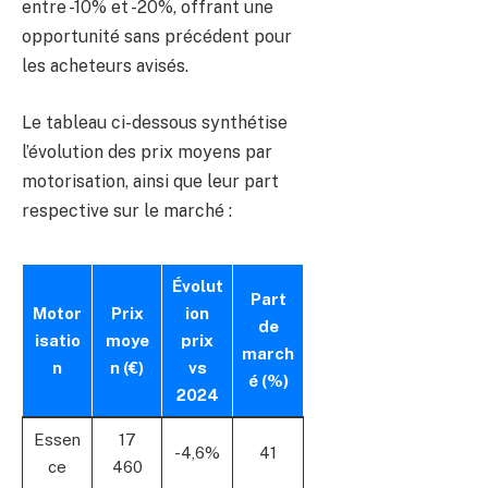
entre -10% et -20%, offrant une
opportunité sans précédent pour
les acheteurs avisés.
Le tableau ci-dessous synthétise
l’évolution des prix moyens par
motorisation, ainsi que leur part
respective sur le marché :
Évolut
Part
Motor
Prix
ion
de
isatio
moye
prix
march
n
n (€)
vs
é (%)
2024
Essen
17
-4,6%
41
ce
460