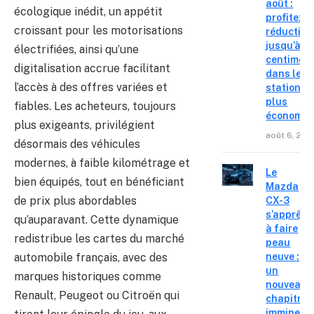
août :
écologique inédit, un appétit
profitez d
croissant pour les motorisations
réduction
jusqu’à 15
électrifiées, ainsi qu’une
centimes
digitalisation accrue facilitant
dans les
l’accès à des offres variées et
stations l
plus
fiables. Les acheteurs, toujours
économiq
plus exigeants, privilégient
août 6, 202
désormais des véhicules
modernes, à faible kilométrage et
Le
bien équipés, tout en bénéficiant
Mazda
de prix plus abordables
CX-3
s’apprête
qu’auparavant. Cette dynamique
à faire
redistribue les cartes du marché
peau
automobile français, avec des
neuve :
un
marques historiques comme
nouveau
Renault, Peugeot ou Citroën qui
chapitre
imminent