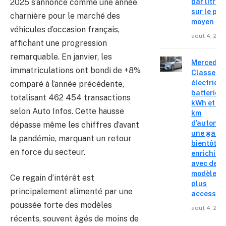
2025 s’annonce comme une année
par litre
sur le pri
charnière pour le marché des
moyen
véhicules d’occasion français,
août 4, 202
affichant une progression
remarquable. En janvier, les
Mercedes
immatriculations ont bondi de +8%
Classe C
électrique
comparé à l’année précédente,
batterie 
totalisant 462 454 transactions
kWh et 8
selon Auto Infos. Cette hausse
km
d’autonom
dépasse même les chiffres d’avant
une gam
la pandémie, marquant un retour
bientôt
en force du secteur.
enrichie
avec des
modèles
Ce regain d’intérêt est
plus
principalement alimenté par une
accessibl
poussée forte des modèles
août 4, 202
récents, souvent âgés de moins de