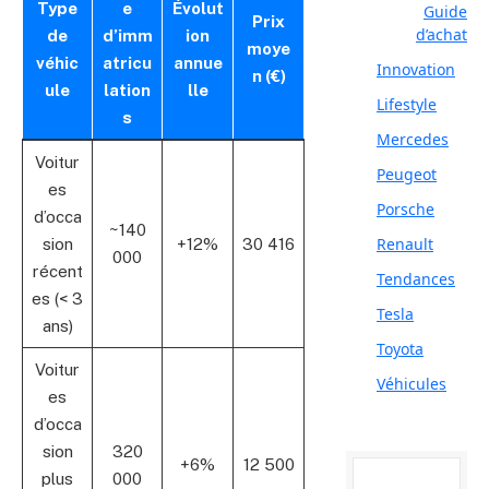
Type
e
Évolut
Guide
Prix
d’achat
de
d’imm
ion
moye
véhic
atricu
annue
Innovation
n (€)
ule
lation
lle
Lifestyle
s
Mercedes
Voitur
Peugeot
es
Porsche
d’occa
~140
Renault
sion
+12%
30 416
000
récent
Tendances
es (< 3
Tesla
ans)
Toyota
Voitur
Véhicules
es
d’occa
sion
320
+6%
12 500
plus
000