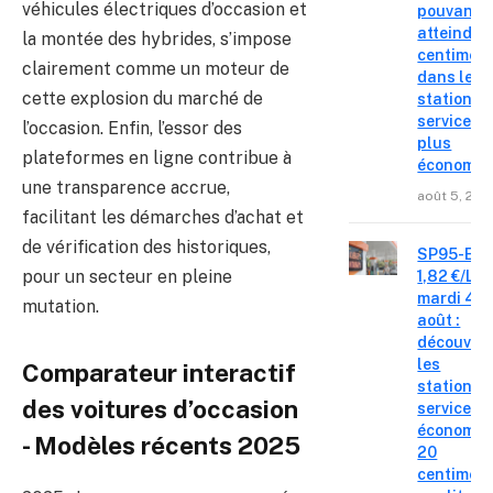
véhicules électriques d’occasion et
pouvant
atteindre 
la montée des hybrides, s’impose
centimes
clairement comme un moteur de
dans les
cette explosion du marché de
stations-
service le
l’occasion. Enfin, l’essor des
plus
plateformes en ligne contribue à
économiq
une transparence accrue,
août 5, 202
facilitant les démarches d’achat et
de vérification des historiques,
SP95-E10
pour un secteur en pleine
1,82 €/L c
mardi 4
mutation.
août :
découvre
les
Comparateur interactif
stations-
des voitures d’occasion
service o
économis
- Modèles récents 2025
20
centimes