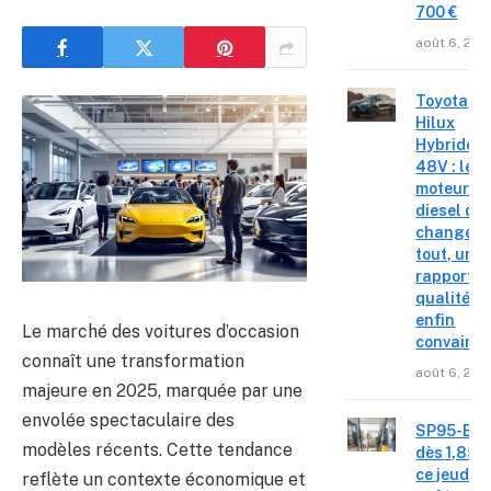
700 €
août 6, 202
Toyota
Hilux
Hybride
48V : le
moteur
diesel qui
change
tout, un
rapport
qualité-p
enfin
Le marché des voitures d’occasion
convainc
connaît une transformation
août 6, 202
majeure en 2025, marquée par une
envolée spectaculaire des
SP95-E10
modèles récents. Cette tendance
dès 1,85 €
ce jeudi 6
reflète un contexte économique et