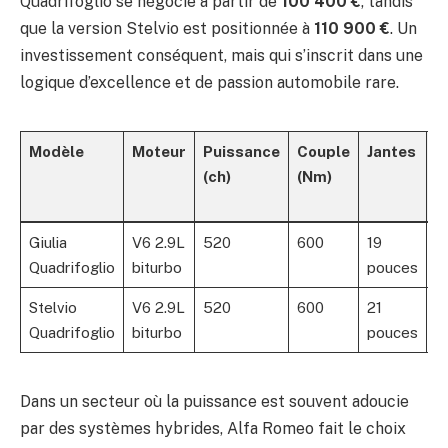
Quadrifoglio se négocie à partir de
100 400 €
, tandis
que la version Stelvio est positionnée à
110 900 €
. Un
investissement conséquent, mais qui s’inscrit dans une
logique d’excellence et de passion automobile rare.
Modèle
Moteur
Puissance
Couple
Jantes
P
(ch)
(Nm)
d
(€
Giulia
V6 2.9L
520
600
19
1
Quadrifoglio
biturbo
pouces
4
Stelvio
V6 2.9L
520
600
21
1
Quadrifoglio
biturbo
pouces
Dans un secteur où la puissance est souvent adoucie
par des systèmes hybrides, Alfa Romeo fait le choix