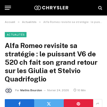
»
»
Accueil
Actualités
Alfa Romeo revisite sa stratégie : le puissant V6 de 520 ch fait son grand retour sur les Giulia et Stelvio Quadrifoglio
ACTUALITÉS
Alfa Romeo revisite sa
stratégie : le puissant V6 de
520 ch fait son grand retour
sur les Giulia et Stelvio
Quadrifoglio
Par
Mathis Bourdon
février 24, 2026
10 Min