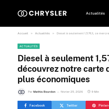
Actualités
»
»
Accueil
Actualités
Diesel à seulement 1,57€/L ce mercr
ACTUALITÉS
Diesel à seulement 1,5
découvrez notre carte 
plus économiques
Par
Mathis Bourdon
février 25, 2026
9 Min
Facebook
Twitter
Pinter