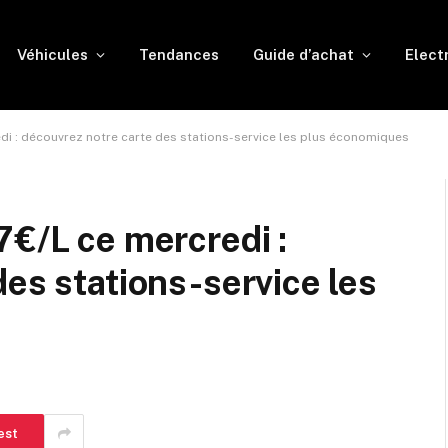
Véhicules
Tendances
Guide d’achat
Elect
edi : découvrez notre carte des stations-service les plus économiques
7€/L ce mercredi :
des stations-service les
est