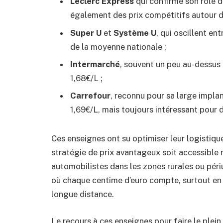
Leclerc Express
qui confirme son rôle 
également des prix compétitifs autour d
Super U
et
Système U
, qui oscillent en
de la moyenne nationale ;
Intermarché
, souvent un peu au-dessus 
1,68€/L ;
Carrefour
, reconnu pour sa large implan
1,69€/L, mais toujours intéressant pour 
Ces enseignes ont su optimiser leur logistique 
stratégie de prix avantageux soit accessible 
automobilistes dans les zones rurales ou pér
où chaque centime d’euro compte, surtout en
longue distance.
Le recours à ces enseignes pour faire le plei