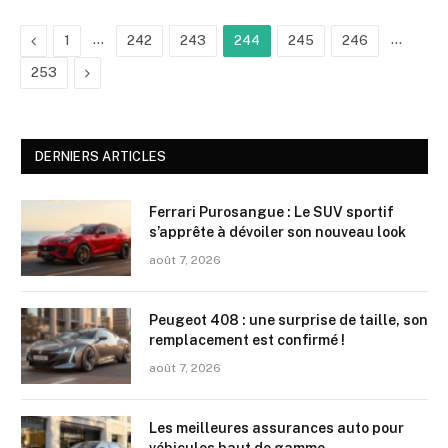
Précédent
…
…
1
242
243
244
245
246
Suivant
253
DERNIERS ARTICLES
Ferrari Purosangue : Le SUV sportif
s’apprête à dévoiler son nouveau look
août 7, 2026
Peugeot 408 : une surprise de taille, son
remplacement est confirmé !
août 7, 2026
Les meilleures assurances auto pour
véhicules haut de gamme