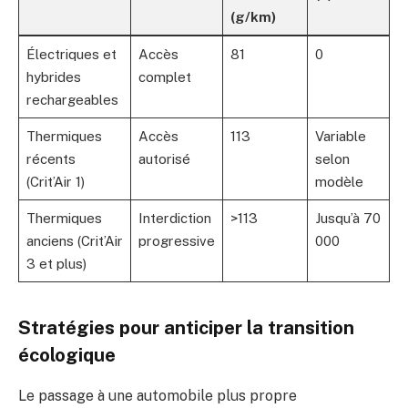
(g/km)
Électriques et
Accès
81
0
hybrides
complet
rechargeables
Thermiques
Accès
113
Variable
récents
autorisé
selon
(Crit’Air 1)
modèle
Thermiques
Interdiction
>113
Jusqu’à 70
anciens (Crit’Air
progressive
000
3 et plus)
Stratégies pour anticiper la transition
écologique
Le passage à une automobile plus propre