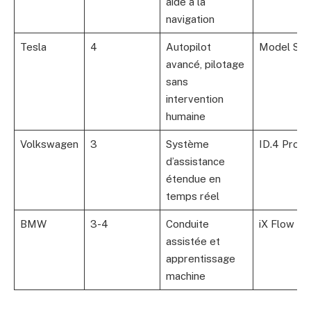
aide à la
navigation
Tesla
4
Autopilot
Model S Pl
avancé, pilotage
sans
intervention
humaine
Volkswagen
3
Système
ID.4 Pro
d’assistance
étendue en
temps réel
BMW
3-4
Conduite
iX Flow
assistée et
apprentissage
machine