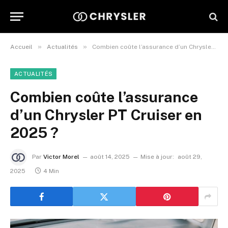
»
»
Accueil
Actualités
Combien coûte l’assurance d’un Chrysler PT Cruiser en 2025 ?
ACTUALITÉS
Combien coûte l’assurance
d’un Chrysler PT Cruiser en
2025 ?
Par
Victor Morel
août 14, 2025
Mise à jour:
août 29,
2025
4 Min