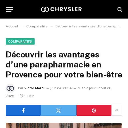
»
»
Accueil
Comparatifs
Découvrir les avantages d’une parapharmacie en Provence pour votre bien-être
COMPARATIFS
Découvrir les avantages
d’une parapharmacie en
Provence pour votre bien-être
Par
Victor Morel
juin 24, 2024
Mise à jour:
août 28,
2025
10 Min