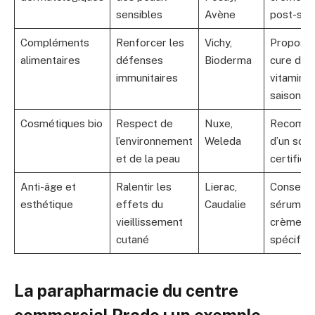
sensibles
Avène
post-sole
Compléments
Renforcer les
Vichy,
Propositi
alimentaires
défenses
Bioderma
cure de
immunitaires
vitamine
saisonni
Cosmétiques bio
Respect de
Nuxe,
Recomma
l’environnement
Weleda
d’un soin
et de la peau
certifié b
Anti-âge et
Ralentir les
Lierac,
Conseil s
esthétique
effets du
Caudalie
sérums e
vieillissement
crèmes
cutané
spécifiq
La parapharmacie du centre
commercial Prado : un exemple