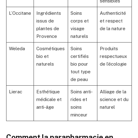
sensibles
L’Occitane
Ingrédients
Soins
Authenticité
issus de
corps et
et respect
plantes de
visage
de la nature
Provence
naturels
Weleda
Cosmétiques
Soins
Produits
bio et
certifiés
respectueux
naturels
bio pour
de l’écologie
tout type
de peau
Lierac
Esthétique
Soins anti-
Alliage de la
médicale et
rides et
science et du
anti-âge
soins
naturel
minceur
Comment la parapharmacie en