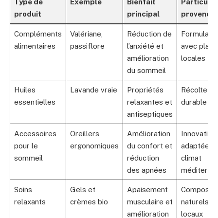
Type de
Exemple
Bienfait
Particular
produit
principal
provençal
Compléments
Valériane,
Réduction de
Formulatio
alimentaires
passiflore
l’anxiété et
avec plant
amélioration
locales
du sommeil
Huiles
Lavande vraie
Propriétés
Récolte lo
essentielles
relaxantes et
durable
antiseptiques
Accessoires
Oreillers
Amélioration
Innovation
pour le
ergonomiques
du confort et
adaptées 
sommeil
réduction
climat
des apnées
méditerra
Soins
Gels et
Apaisement
Composan
relaxants
crèmes bio
musculaire et
naturels
amélioration
locaux