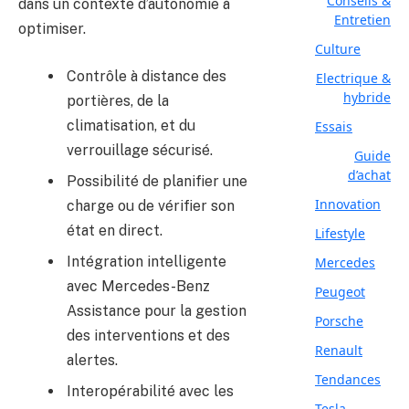
Conseils &
dans un contexte d’autonomie à
Entretien
optimiser.
Culture
Contrôle à distance des
Electrique &
hybride
portières, de la
climatisation, et du
Essais
verrouillage sécurisé.
Guide
d’achat
Possibilité de planifier une
Innovation
charge ou de vérifier son
état en direct.
Lifestyle
Intégration intelligente
Mercedes
avec Mercedes-Benz
Peugeot
Assistance pour la gestion
Porsche
des interventions et des
Renault
alertes.
Tendances
Interopérabilité avec les
Tesla