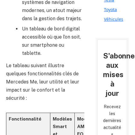
systèmes de navigation
Toyota
modernes, un atout majeur
dans la gestion des trajets.
Véhicules
Un tableau de bord digital
accessible où que l’on soit,
sur smartphone ou
tablette.
S'abonne
aux
Le tableau suivant illustre
mises
quelques fonctionnalités clés de
Mercedes Me, leur utilité et leur
à
impact sur le confort et la
jour
sécurité :
Recevez
les
Fonctionnalité
Modèles
Modèles
Maybach
dernières
Smart
AMG et
actualité
et
EQ
s