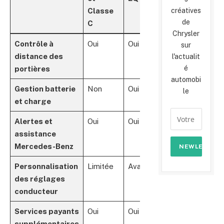
créatives
Classe
de
C
Chrysler
Contrôle à
Oui
Oui
Oui
sur
distance des
l'actualit
é
portières
automobi
Gestion batterie
Non
Oui (EQ)
Oui (EQ)
le
et charge
Alertes et
Oui
Oui
Oui
assistance
Mercedes-Benz
Personnalisation
Limitée
Avancée
Premium
des réglages
conducteur
Services payants
Oui
Oui
Oui
supplémentaires