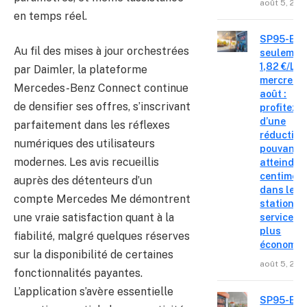
août 5, 202
en temps réel.
SP95-E10
Au fil des mises à jour orchestrées
seulemen
1,82 €/L c
par Daimler, la plateforme
mercredi 
Mercedes-Benz Connect continue
août :
de densifier ses offres, s’inscrivant
profitez
d’une
parfaitement dans les réflexes
réduction
numériques des utilisateurs
pouvant
modernes. Les avis recueillis
atteindre 
centimes
auprès des détenteurs d’un
dans les
compte Mercedes Me démontrent
stations-
une vraie satisfaction quant à la
service le
plus
fiabilité, malgré quelques réserves
économiq
sur la disponibilité de certaines
août 5, 202
fonctionnalités payantes.
L’application s’avère essentielle
SP95-E10