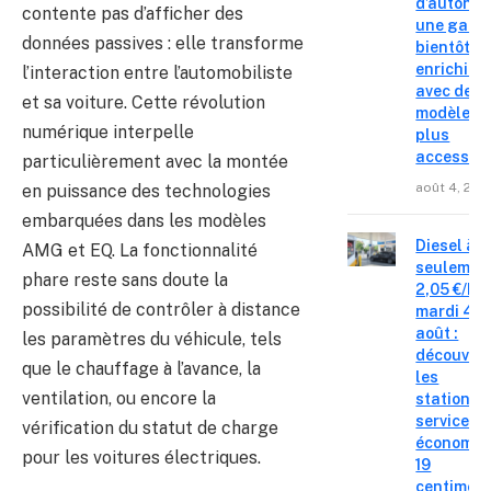
d’autonom
contente pas d’afficher des
une gam
données passives : elle transforme
bientôt
enrichie
l’interaction entre l’automobiliste
avec des
et sa voiture. Cette révolution
modèles
numérique interpelle
plus
accessibl
particulièrement avec la montée
août 4, 202
en puissance des technologies
embarquées dans les modèles
Diesel à
AMG et EQ. La fonctionnalité
seulemen
phare reste sans doute la
2,05 €/L c
possibilité de contrôler à distance
mardi 4
août :
les paramètres du véhicule, tels
découvre
que le chauffage à l’avance, la
les
ventilation, ou encore la
stations-
service o
vérification du statut de charge
économis
pour les voitures électriques.
19
centimes