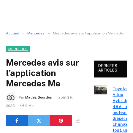
»
»
Accueil
Mercedes
Mercedes avis sur l’application Mercedes Me
MERCEDES
Mercedes avis sur
DERNIERS
l’application
ARTICLES
Mercedes Me
Toyota
Hilux
Par
Mathis Bourdon
août 29,
Hybride
2025
9 Min
48V : le
moteur
diesel qui
change
tout, un