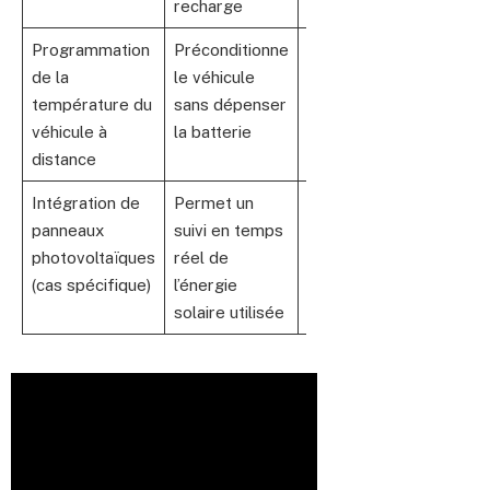
recharge
de la batterie
Programmation
Préconditionne
Améliore le
de la
le véhicule
confort sans
température du
sans dépenser
impact
véhicule à
la batterie
écologique
distance
supplémentaire
Intégration de
Permet un
Favorise
panneaux
suivi en temps
l’autonomie
photovoltaïques
réel de
énergétique
(cas spécifique)
l’énergie
verte et locale
solaire utilisée