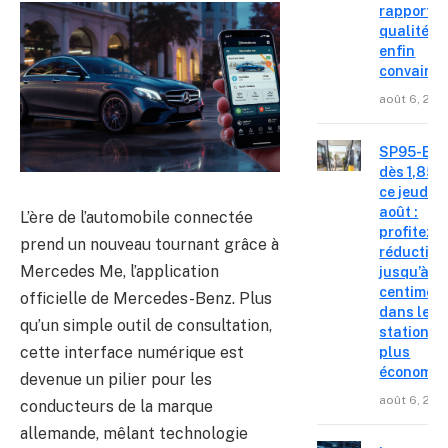
rapport
qualité-p
enfin
convainc
août 6, 202
SP95-E10
dès 1,85 €
ce jeudi 6
août :
L’ère de l’automobile connectée
profitez d
prend un nouveau tournant grâce à
réduction
Mercedes Me, l’application
jusqu’à 15
centimes
officielle de Mercedes-Benz. Plus
dans les
qu’un simple outil de consultation,
stations l
cette interface numérique est
plus
économiq
devenue un pilier pour les
août 6, 202
conducteurs de la marque
allemande, mêlant technologie