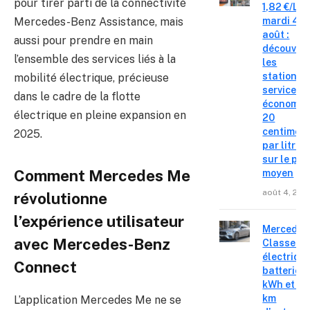
pour tirer parti de la connectivité
1,82 €/L c
mardi 4
Mercedes-Benz Assistance, mais
août :
aussi pour prendre en main
découvre
l’ensemble des services liés à la
les
stations-
mobilité électrique, précieuse
service o
dans le cadre de la flotte
économis
électrique en pleine expansion en
20
centimes
2025.
par litre
sur le pri
Comment Mercedes Me
moyen
août 4, 202
révolutionne
l’expérience utilisateur
Mercedes
avec Mercedes-Benz
Classe C
électrique
Connect
batterie 
kWh et 8
km
L’application Mercedes Me ne se