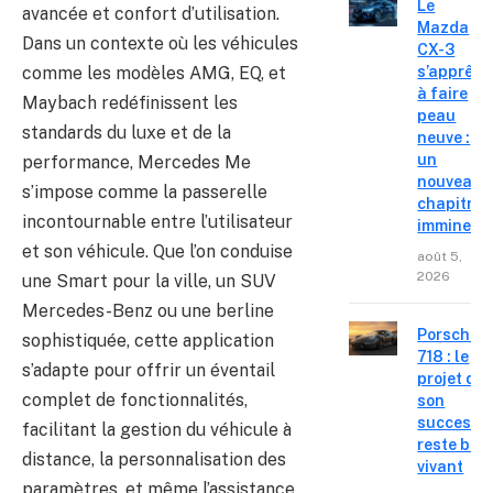
Le
avancée et confort d’utilisation.
Mazda
Dans un contexte où les véhicules
CX-3
comme les modèles AMG, EQ, et
s’apprête
à faire
Maybach redéfinissent les
peau
standards du luxe et de la
neuve :
un
performance, Mercedes Me
nouveau
s’impose comme la passerelle
chapitre
incontournable entre l’utilisateur
imminent
et son véhicule. Que l’on conduise
août 5,
2026
une Smart pour la ville, un SUV
Mercedes-Benz ou une berline
Porsche
sophistiquée, cette application
718 : le
s’adapte pour offrir un éventail
projet de
complet de fonctionnalités,
son
successe
facilitant la gestion du véhicule à
reste bie
distance, la personnalisation des
vivant
paramètres, et même l’assistance