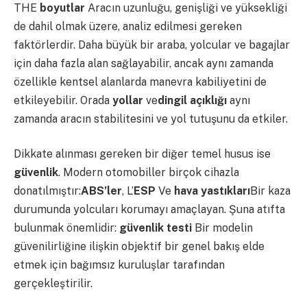
THE
boyutlar
Aracın uzunluğu, genişliği ve yüksekliği
de dahil olmak üzere, analiz edilmesi gereken
faktörlerdir. Daha büyük bir araba, yolcular ve bagajlar
için daha fazla alan sağlayabilir, ancak aynı zamanda
özellikle kentsel alanlarda manevra kabiliyetini de
etkileyebilir. Orada
yollar
ve
dingil açıklığı
aynı
zamanda aracın stabilitesini ve yol tutuşunu da etkiler.
Dikkate alınması gereken bir diğer temel husus ise
güvenlik
. Modern otomobiller birçok cihazla
donatılmıştır:
ABS’ler
, L’
ESP
Ve
hava yastıkları
Bir kaza
durumunda yolcuları korumayı amaçlayan. Şuna atıfta
bulunmak önemlidir:
güvenlik testi
Bir modelin
güvenilirliğine ilişkin objektif bir genel bakış elde
etmek için bağımsız kuruluşlar tarafından
gerçekleştirilir.