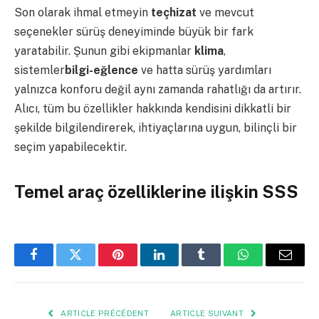
Son olarak ihmal etmeyin
teçhizat
ve mevcut
seçenekler sürüş deneyiminde büyük bir fark
yaratabilir. Şunun gibi ekipmanlar
klima
,
sistemler
bilgi-eğlence
ve hatta sürüş yardımları
yalnızca konforu değil aynı zamanda rahatlığı da artırır.
Alıcı, tüm bu özellikler hakkında kendisini dikkatli bir
şekilde bilgilendirerek, ihtiyaçlarına uygun, bilinçli bir
seçim yapabilecektir.
Temel araç özelliklerine ilişkin SSS
Facebook
Twitter
Pinterest
LinkedIn
Tumblr
WhatsApp
E-
mail
ARTICLE PRÉCÉDENT
ARTICLE SUIVANT