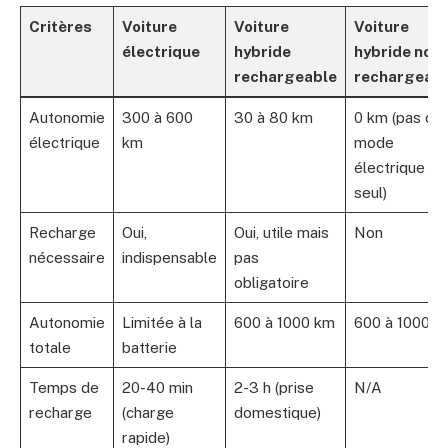
Critères
Voiture
Voiture
Voiture
électrique
hybride
hybride non
rechargeable
rechargeabl
Autonomie
300 à 600
30 à 80 km
0 km (pas de
électrique
km
mode
électrique
seul)
Recharge
Oui,
Oui, utile mais
Non
nécessaire
indispensable
pas
obligatoire
Autonomie
Limitée à la
600 à 1000 km
600 à 1000 k
totale
batterie
Temps de
20-40 min
2-3 h (prise
N/A
recharge
(charge
domestique)
rapide)