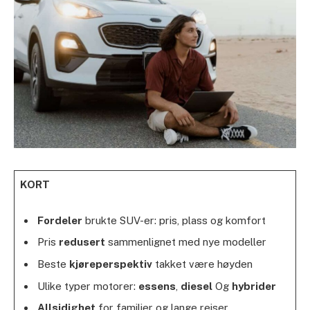
KORT
Fordeler
brukte SUV-er: pris, plass og komfort
Pris
redusert
sammenlignet med nye modeller
Beste
kjøreperspektiv
takket være høyden
Ulike typer motorer:
essens
,
diesel
Og
hybrider
Allsidighet
for familier og lange reiser