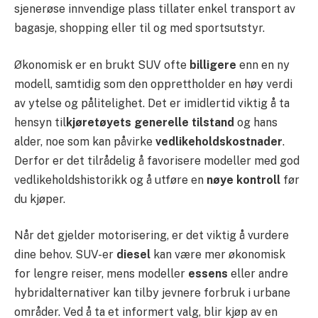
sjenerøse innvendige plass tillater enkel transport av
bagasje, shopping eller til og med sportsutstyr.
Økonomisk er en brukt SUV ofte
billigere
enn en ny
modell, samtidig som den opprettholder en høy verdi
av ytelse og pålitelighet. Det er imidlertid viktig å ta
hensyn til
kjøretøyets generelle tilstand
og hans
alder, noe som kan påvirke
vedlikeholdskostnader
.
Derfor er det tilrådelig å favorisere modeller med god
vedlikeholdshistorikk og å utføre en
nøye kontroll
før
du kjøper.
Når det gjelder motorisering, er det viktig å vurdere
dine behov. SUV-er
diesel
kan være mer økonomisk
for lengre reiser, mens modeller
essens
eller andre
hybridalternativer kan tilby jevnere forbruk i urbane
områder. Ved å ta et informert valg, blir kjøp av en