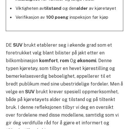
Viktigheten av
tilstand
og den
alder
av kjøretøyet
Verifikasjon av
100 poeng
inspeksjon før kjøp
DE
SUV
brukt etablerer seg i økende grad som et
foretrukket valg blant bilister på jakt etter en
bilkombinasjon
komfort
,
rom
Og
økonomi
. Denne
typen kjøretøy, som tilbyr en hevet kjørestilling og
bemerkelsesverdig beboelighet, appellerer til et
bredt publikum med sine ubestridelige fordeler. Men å
velge en
SUV
brukt krever spesiell oppmerksomhet,
både på kjøretøyets alder og tilstand og på tiltenkt
bruk. I denne refleksjonen tilbyr vi deg en oversikt
over fordelene med disse modellene, samtidig som vi
gir deg verdifulle råd for å gjøre et informert og