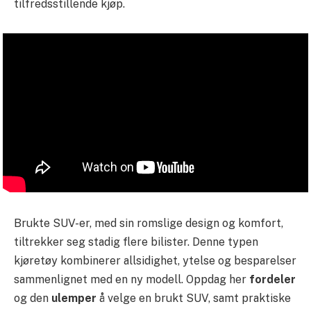
tilfredsstillende kjøp.
Brukte SUV-er, med sin romslige design og komfort,
tiltrekker seg stadig flere bilister. Denne typen
kjøretøy kombinerer allsidighet, ytelse og besparelser
sammenlignet med en ny modell. Oppdag her
fordeler
og den
ulemper
å velge en brukt SUV, samt praktiske