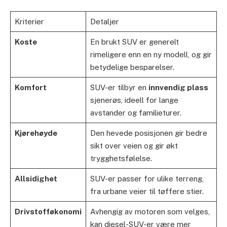
Kriterier
Detaljer
Koste
En brukt SUV er generelt
rimeligere enn en ny modell, og gir
betydelige besparelser.
Komfort
SUV-er tilbyr en
innvendig plass
sjenerøs, ideell for lange
avstander og familieturer.
Kjørehøyde
Den hevede posisjonen gir bedre
sikt over veien og gir økt
trygghetsfølelse.
Allsidighet
SUV-er passer for ulike terreng,
fra urbane veier til tøffere stier.
Drivstofføkonomi
Avhengig av motoren som velges,
kan diesel-SUV-er være mer