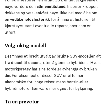
Før du investerer i en brukt SUV, er det avgjørende å
nøye vurdere den
allmenntilstand
. Inspiser kroppen,
dekkene og væskenivået nøye. Ikke nøl med å be om
en
vedlikeholdshistorikk
for å finne ut historien til
kjøretøyet, samt eventuelle reparasjoner som er
utført.
Velg riktig modell
Det finnes et bredt utvalg av brukte SUV-modeller, alt
fra
diesel
til
essens
, uten å glemme hybridene. Hvert
motorkjøretøy har sine fordeler avhengig av bruken
din. For eksempel er diesel-SUV-er ofte mer
økonomiske for lange reiser, mens bensin- eller
hybridmotorer kan være mer egnet for bykjøring.
Ta en prøvetur