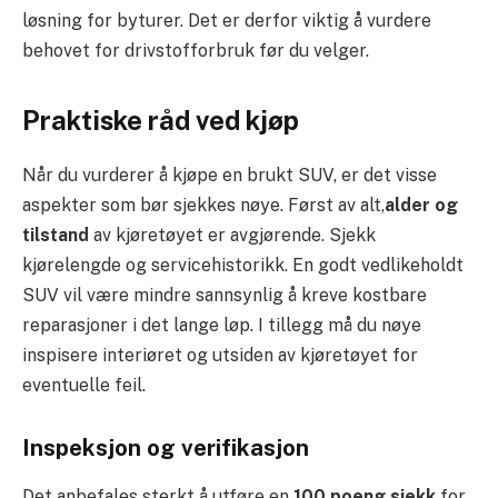
løsning for byturer. Det er derfor viktig å vurdere
behovet for drivstofforbruk før du velger.
Praktiske råd ved kjøp
Når du vurderer å kjøpe en brukt SUV, er det visse
aspekter som bør sjekkes nøye. Først av alt,
alder og
tilstand
av kjøretøyet er avgjørende. Sjekk
kjørelengde og servicehistorikk. En godt vedlikeholdt
SUV vil være mindre sannsynlig å kreve kostbare
reparasjoner i det lange løp. I tillegg må du nøye
inspisere interiøret og utsiden av kjøretøyet for
eventuelle feil.
Inspeksjon og verifikasjon
Det anbefales sterkt å utføre en
100 poeng sjekk
for