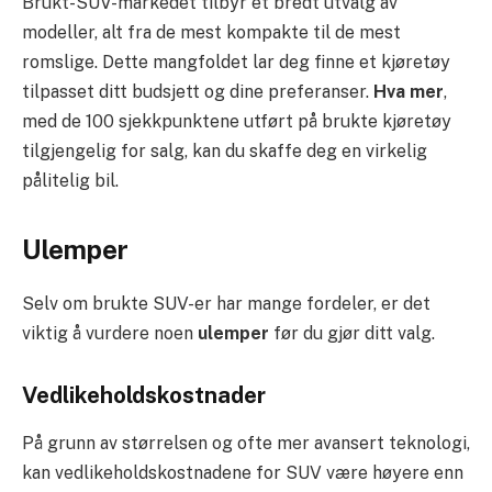
Brukt-SUV-markedet tilbyr et bredt utvalg av
modeller, alt fra de mest kompakte til de mest
romslige. Dette mangfoldet lar deg finne et kjøretøy
tilpasset ditt budsjett og dine preferanser.
Hva mer
,
med de 100 sjekkpunktene utført på brukte kjøretøy
tilgjengelig for salg, kan du skaffe deg en virkelig
pålitelig bil.
Ulemper
Selv om brukte SUV-er har mange fordeler, er det
viktig å vurdere noen
ulemper
før du gjør ditt valg.
Vedlikeholdskostnader
På grunn av størrelsen og ofte mer avansert teknologi,
kan vedlikeholdskostnadene for SUV være høyere enn