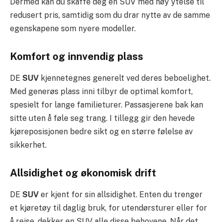
Dermed kan du skaffe deg en SUV med høy ytelse til
redusert pris, samtidig som du drar nytte av de samme
egenskapene som nyere modeller.
Komfort og innvendig plass
DE
SUV
kjennetegnes generelt ved deres beboelighet.
Med generøs plass inni tilbyr de optimal komfort,
spesielt for lange familieturer. Passasjerene bak kan
sitte uten å føle seg trang. I tillegg gir den hevede
kjøreposisjonen bedre sikt og en større følelse av
sikkerhet.
Allsidighet og økonomisk drift
DE
SUV
er kjent for sin allsidighet. Enten du trenger
et kjøretøy til daglig bruk, for utendørsturer eller for
å reise, dekker en SUV alle disse behovene. Når det