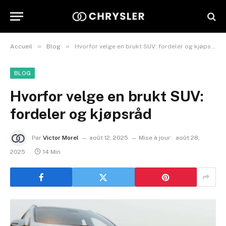
»
»
Accueil
Blog
Hvorfor velge en brukt SUV: fordeler og kjøpsråd
BLOG
Hvorfor velge en brukt SUV:
fordeler og kjøpsråd
Par
Victor Morel
août 12, 2025
Mise à jour:
août 28,
2025
14 Min