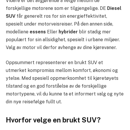
Videre er det avgjørende å velge mellom de
forskjellige motorene som er tilgjengelige. DE
Diesel
SUV
får generelt ros for sin energieffektivitet,
spesielt under motorveisreiser. På den annen side,
modellene
essens
Eller
hybrider
blir stadig mer
populært for sin allsidighet, spesielt i urbane miljøer.
Valg av motor vil derfor avhenge av dine kjørevaner.
Oppsummert representerer en brukt SUV et
utmerket kompromiss mellom komfort, økonomi og
ytelse. Med spesiell oppmerksomhet til kjøretøyets
tilstand og en god forståelse av de forskjellige
motortypene, vil du kunne ta et informert valg og nyte
din nye reisefølge fullt ut.
Hvorfor velge en brukt SUV?