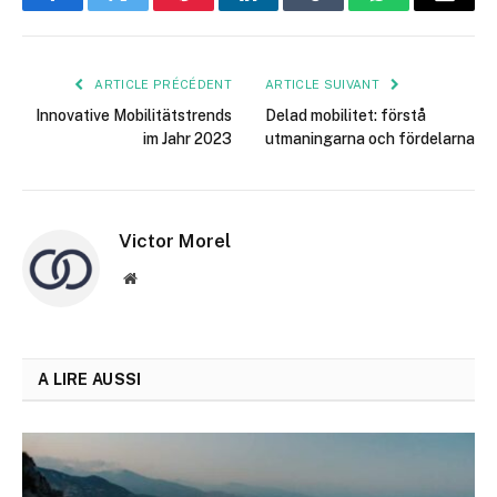
Facebook
Twitter
Pinterest
LinkedIn
Tumblr
WhatsApp
E-
mail
ARTICLE PRÉCÉDENT
ARTICLE SUIVANT
Innovative Mobilitätstrends
Delad mobilitet: förstå
im Jahr 2023
utmaningarna och fördelarna
Victor Morel
Site
web
A LIRE AUSSI