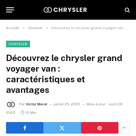
»
»
Accueil
Chrysler
Découvrez le chrysler grand voyager van : caractéristiques et avantages
CHRYSLER
Découvrez le chrysler grand
voyager van :
caractéristiques et
avantages
Par
Victor Morel
juillet 29, 2025
Mise à jour:
août 28,
2025
10 Min