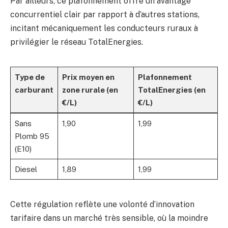
Par ailleurs, ce plafonnement offre un avantage
concurrentiel clair par rapport à d’autres stations,
incitant mécaniquement les conducteurs ruraux à
privilégier le réseau TotalEnergies.
Type de
Prix moyen en
Plafonnement
carburant
zone rurale (en
TotalEnergies (en
€/L)
€/L)
Sans
1,90
1,99
Plomb 95
(E10)
Diesel
1,89
1,99
Cette régulation reflète une volonté d’innovation
tarifaire dans un marché très sensible, où la moindre