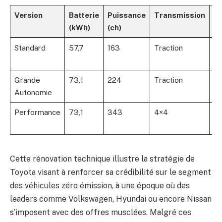
Version
Batterie
Puissance
Transmission
C
(kWh)
(ch)
A
Standard
57,7
163
Traction
Op
2
Grande
73,1
224
Traction
Op
Autonomie
2
Performance
73,1
343
4×4
Op
2
Cette rénovation technique illustre la stratégie de
Toyota visant à renforcer sa crédibilité sur le segment
des véhicules zéro émission, à une époque où des
leaders comme Volkswagen, Hyundai ou encore Nissan
s’imposent avec des offres musclées. Malgré ces