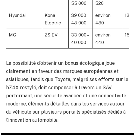
55 000
520
Hyundai
Kona
39 000 –
environ
136 
Electric
48 000
480
MG
ZS EV
33 000 –
environ
150
40 000
440
La possibilité d’obtenir un bonus écologique joue
clairement en faveur des marques européennes et
asiatiques, tandis que Toyota, malgré ses efforts sur le
bZ4X restylé, doit compenser à travers un SAV
performant, une sécurité avancée et une connectivité
moderne, éléments détaillés dans les services autour
du véhicule sur plusieurs portails spécialisés dédiés à
l’innovation automobile.