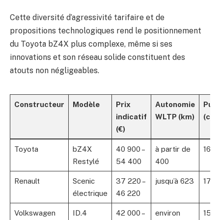
Cette diversité d’agressivité tarifaire et de
propositions technologiques rend le positionnement
du Toyota bZ4X plus complexe, même si ses
innovations et son réseau solide constituent des
atouts non négligeables.
Constructeur
Modèle
Prix
Autonomie
Puis
indicatif
WLTP (km)
(ch)
(€)
Toyota
bZ4X
40 900 –
à partir de
163 
Restylé
54 400
400
Renault
Scenic
37 220 –
jusqu’à 623
170 
électrique
46 220
Volkswagen
ID.4
42 000 –
environ
150 