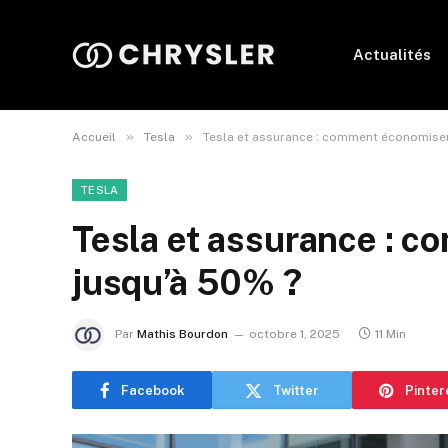
Actualités
»
»
Accueil
Tesla
Tesla et assurance : comment économiser
TESLA
Tesla et assurance : 
jusqu’à 50% ?
Par
Mathis Bourdon
octobre 1, 2025
11 Min
Facebook
Twitter
Pinter