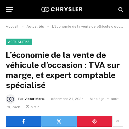
»
»
Accueil
Actualités
L’économie de la vente de véhicule d’occasion : TVA sur marge, et expert comptable spécialisé
ACTUALITÉS
L’économie de la vente de
véhicule d’occasion : TVA sur
marge, et expert comptable
spécialisé
Par
Victor Morel
décembre 24, 2024
Mise à jour:
août
28, 2025
5 Min