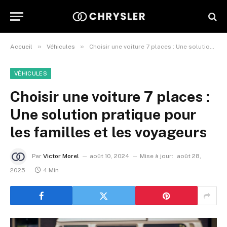
»
»
Accueil
Véhicules
Choisir une voiture 7 places : Une solution pratique pour les familles et les voyageurs
VÉHICULES
Choisir une voiture 7 places :
Une solution pratique pour
les familles et les voyageurs
Par
Victor Morel
août 10, 2024
Mise à jour:
août 28,
2025
4 Min