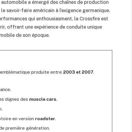
te automobile a émergé des chaînes de production
e savoir-faire américain à l’exigence germanique.
performances qui enthousiasment, la Crossfire est
ir, offrant une expérience de conduite unique
omobile de son époque.
t emblématique produite entre
2003 et 2007
.
mance.
es dignes des
muscle cars
.
h.
otoire en version
roadster
.
de première génération.