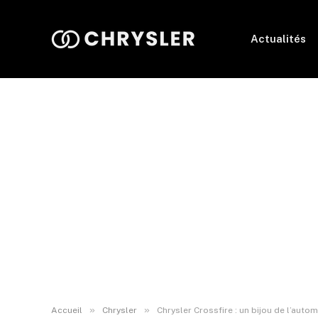
Actualités
»
»
Accueil
Chrysler
Chrysler Crossfire : un bijou de l’auto