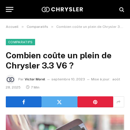
»
»
Accueil
Comparatifs
Combien coûte un plein de Chrysler 3.3 V6 ?
COMPARATIFS
Combien coûte un plein de
Chrysler 3.3 V6 ?
Par
Victor Morel
septembre 10, 2023
Mise à jour:
août
28, 2025
7 Min