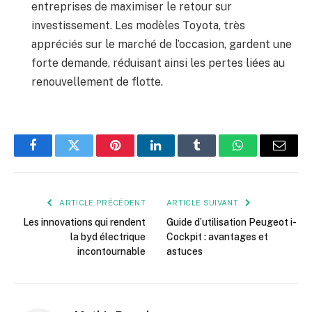
entreprises de maximiser le retour sur
investissement. Les modèles Toyota, très
appréciés sur le marché de l’occasion, gardent une
forte demande, réduisant ainsi les pertes liées au
renouvellement de flotte.
Facebook
Twitter
Pinterest
LinkedIn
Tumblr
WhatsApp
E-
mail
ARTICLE PRÉCÉDENT
ARTICLE SUIVANT
Les innovations qui rendent
Guide d’utilisation Peugeot i-
la byd électrique
Cockpit : avantages et
incontournable
astuces