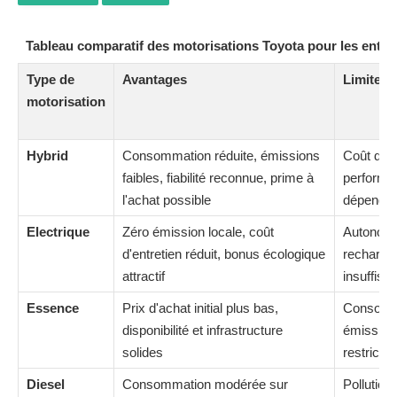
Tableau comparatif des motorisations Toyota pour les entrep
Type de
Avantages
Limites
motorisation
Hybrid
Consommation réduite, émissions
Coût d'ac
faibles, fiabilité reconnue, prime à
performa
l'achat possible
dépendan
Electrique
Zéro émission locale, coût
Autonomi
d'entretien réduit, bonus écologique
recharge,
attractif
insuffisa
Essence
Prix d'achat initial plus bas,
Consomma
disponibilité et infrastructure
émissions
solides
restricti
Diesel
Consommation modérée sur
Pollution 