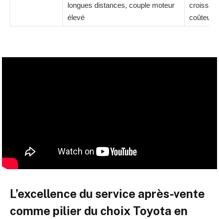
longues distances, couple moteur
croissante
élevé
coûteux
L’excellence du service après-vente
comme pilier du choix Toyota en