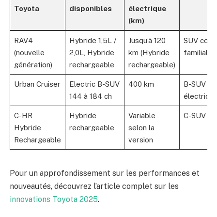
Toyota
disponibles
électrique
(km)
RAV4
Hybride 1,5L /
Jusqu’à 120
SUV comp
(nouvelle
2,0L, Hybride
km (Hybride
familial
génération)
rechargeable
rechargeable)
Urban Cruiser
Electric B-SUV
400 km
B-SUV
144 à 184 ch
électriqu
C-HR
Hybride
Variable
C-SUV co
Hybride
rechargeable
selon la
Rechargeable
version
Pour un approfondissement sur les performances et
nouveautés, découvrez l’article complet sur les
innovations Toyota 2025
.